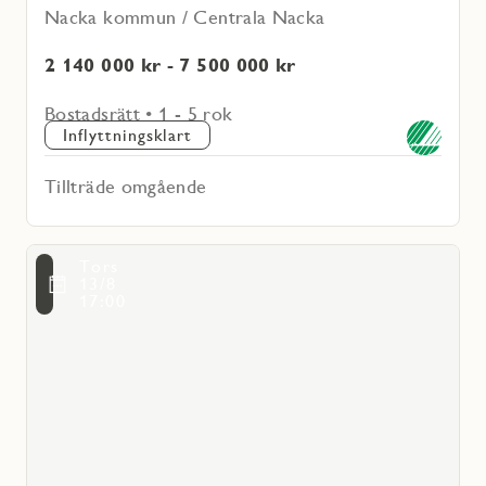
Nacka kommun / Centrala Nacka
2 140 000 kr - 7 500 000 kr
Bostadsrätt • 1 - 5 rok
Inflyttningsklart
Tillträde omgående
Läs
Tors
mer
voritmarkering
13/8
om
17:00
Ture
Entré