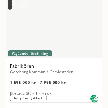
mer
voritmarkering
16/8
om
11:00
Fabrikören
Pågående försäljning
Fabrikören
Göteborg kommun / Gamlestaden
1 595 000 kr - 7 995 000 kr
Bostadsrätt • 1 - 4 rok
Inflyttningsklart