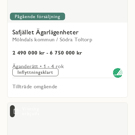
Pågående försäljning
Safjället Ägarlägenheter
Mölndals kommun / Södra Toltorp
2 490 000 kr - 6 750 000 kr
Äganderätt • 1 - 4 rok
Inflyttningsklart
Tillträde omgående
Läs
Visning
mer
voritmarkering
erbjuds
om
Silva