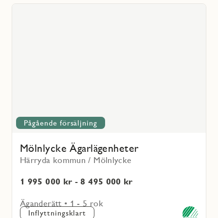
Läs
mer
voritmarkering
om
Mölnlycke
Ägarlägenheter
Pågående försäljning
Mölnlycke Ägarlägenheter
Härryda kommun / Mölnlycke
1 995 000 kr - 8 495 000 kr
Äganderätt • 1 - 5 rok
Inflyttningsklart