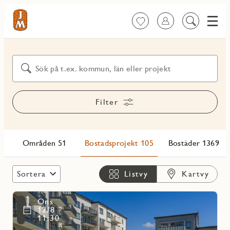
Meny
Favoriter
Logga in
Sök
på
Var
innehåll
vill
Sök på t.ex. kommun, län eller projekt
du
Filter
bo?
Områden 51
Bostadsprojekt 105
Bostäder 1369
Sortera
Listvy
Kartvy
Läs
Ons
mer
voritmarkering
12/8
om
11:30
Bunkhagen