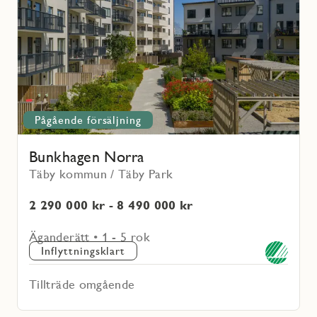
Norra
Pågående försäljning
Bunkhagen Norra
Täby kommun / Täby Park
2 290 000 kr - 8 490 000 kr
Äganderätt • 1 - 5 rok
Inflyttningsklart
Tillträde omgående