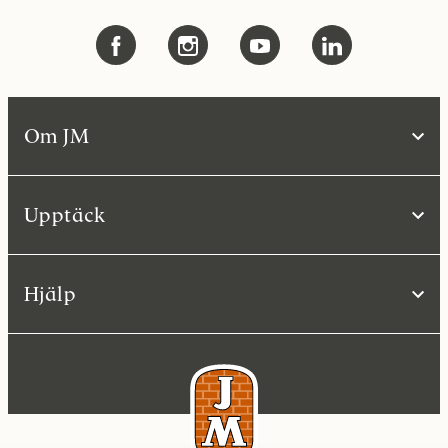
Om JM
Upptäck
Hjälp