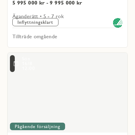
5 995 000 kr - 9 995 000 kr
Äganderätt • 5 - 7 rok
Inflyttningsklart
Tillträde omgående
Läs
Sön
mer
voritmarkering
16/8
om
12:00
Mälarvyn
Pågående försäljning