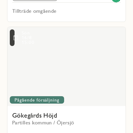
Tillträde omgående
Läs
Sön
mer
voritmarkering
16/8
om
15:00
Gökegårds
Höjd
Pågående försäljning
Gökegårds Höjd
Partilles kommun / Öjersjö