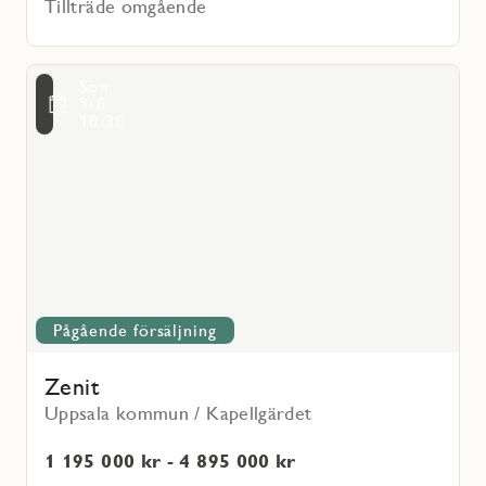
Tillträde omgående
Läs
Sön
mer
voritmarkering
9/8
om
10:30
Zenit
Pågående försäljning
Zenit
Uppsala kommun / Kapellgärdet
1 195 000 kr - 4 895 000 kr