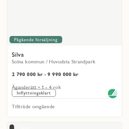
Pågående försäljning
Silva
Solna kommun / Huvudsta Strandpark
2 790 000 kr - 9 990 000 kr
Äganderätt • 1 - 4 rok
Inflyttningsklart
Tillträde omgående
Läs
Sön