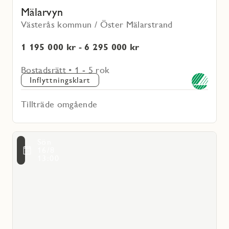
Mälarvyn
Västerås kommun / Öster Mälarstrand
1 195 000 kr - 6 295 000 kr
Bostadsrätt • 1 - 5 rok
Inflyttningsklart
Tillträde omgående
Läs
Sön
mer
voritmarkering
16/8
om
13:00
Safjället
Ägarlägenheter