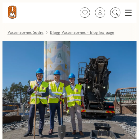
Meny
Favoriter
Logga in
Sök
på
innehåll
Vattentornet Södra
Blogg Vattentornet - blog list page