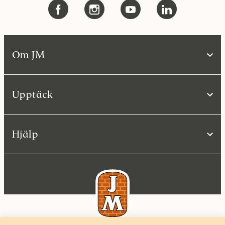
Om JM
Upptäck
Hjälp