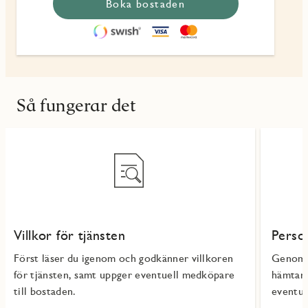
Boka bostaden
Så fungerar det
Villkor för tjänsten
Perso
Först läser du igenom och godkänner villkoren
Genom a
för tjänsten, samt uppger eventuell medköpare
hämtar 
till bostaden.
eventue