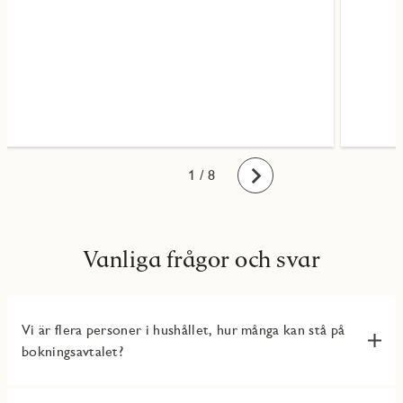
1
2
3
4
5
6
7
8
/ 8
Framåt
Vanliga frågor och svar
Vi är flera personer i hushållet, hur många kan stå på
bokningsavtalet?