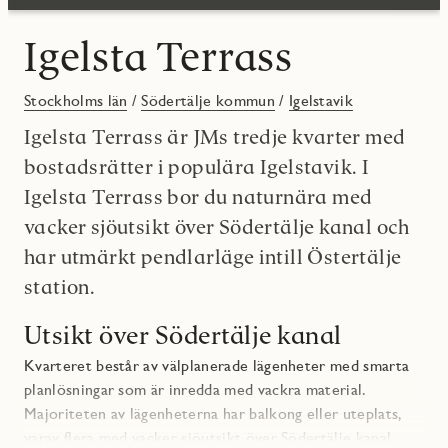
Igelsta Terrass
Stockholms län
/
Södertälje kommun
/
Igelstavik
Igelsta Terrass är JMs tredje kvarter med
bostadsrätter i populära Igelstavik. I
Igelsta Terrass bor du naturnära med
vacker sjöutsikt över Södertälje kanal och
har utmärkt pendlarläge intill Östertälje
station.
Utsikt över Södertälje kanal
Kvarteret består av välplanerade lägenheter med smarta
planlösningar som är inredda med vackra material.
Majoriteten av lägenheterna har balkong eller uteplats,
varav flera med vacker sjöutsikt över Södertälje kanal.