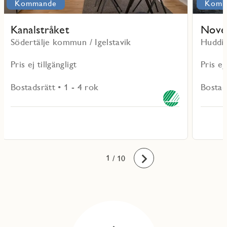
Kommande
Komm
Kanalstråket
Nove
Södertälje kommun / Igelstavik
Huddi
Pris ej tillgängligt
Pris ej
Bostadsrätt • 1 - 4 rok
Bostad
10
1
2
3
4
5
6
7
8
9
/ 10
Framåt