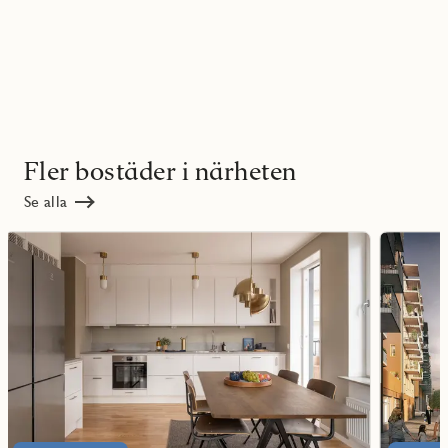
Fler bostäder i närheten
Se alla
Läs
Läs
mer
mer
ritmarkering
Favoritmarker
om
om
Kanalstråket
Novellen