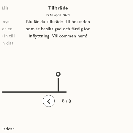
älls
Tillträde
Från april 2024
e nya
Nu får du tillträde till bostaden
per en
som är besiktigad och färdig för
 in till
inflyttning. Välkommen hem!
an ditt
1
2
3
4
5
6
7
8
/ 8
Bakåt
laddar