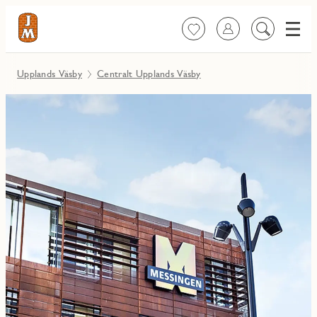
Meny
Favoriter
Logga in
Sök
på
innehåll
Upplands Väsby
Centralt Upplands Väsby