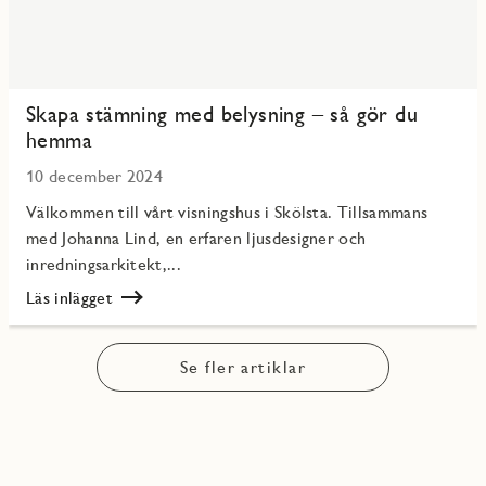
Skapa stämning med belysning – så gör du
hemma
10 december 2024
Välkommen till vårt visningshus i Skölsta. Tillsammans
med Johanna Lind, en erfaren ljusdesigner och
inredningsarkitekt,...
Läs inlägget
Läs
Skapa
stämning
Se fler artiklar
med
belysning
–
så
gör
du