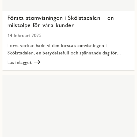
Första stomvisningen i Skölstadalen – en
milstolpe för våra kunder
14 februari 2025
Förra veckan hade vi den första stomvisningen i
Skölstadalen, en betydelsefull och spännande dag för...
Läs inlägget
Läs
Första
stomvisningen
i
Skölstadalen
–
en
milstolpe
för
våra
kunder