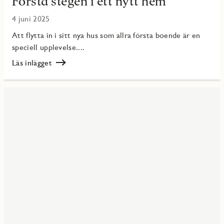
Första stegen i ett nytt hem
4 juni 2025
Att flytta in i sitt nya hus som allra första boende är en
speciell upplevelse....
Läs inlägget
Läs
Första
stegen
i
ett
nytt
hem