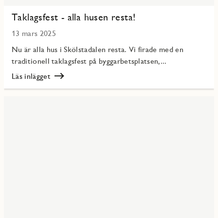
Taklagsfest - alla husen resta!
13 mars 2025
Nu är alla hus i Skölstadalen resta. Vi firade med en
traditionell taklagsfest på byggarbetsplatsen,...
Läs inlägget
Läs
Taklagsfest
-
alla
husen
resta!