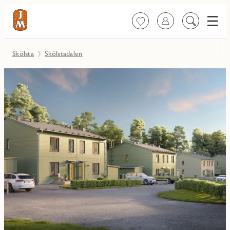
Meny
Favoriter
Logga in
Sök
på
innehåll
Skölsta
Skölstadalen