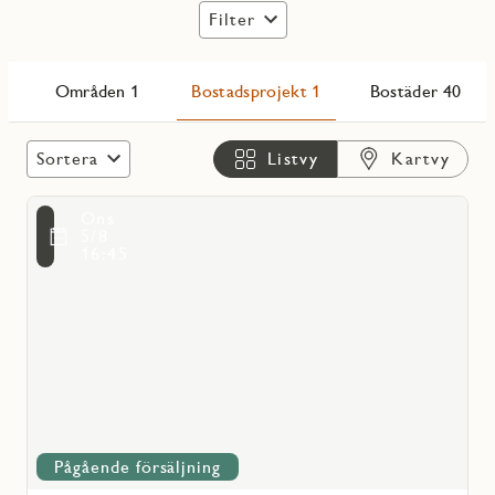
Filter
Områden 1
Bostadsprojekt 1
Bostäder 40
Sortera
Listvy
Kartvy
Läs
Ons
mer
voritmarkering
5/8
om
16:45
Mälarvyn
Pågående försäljning