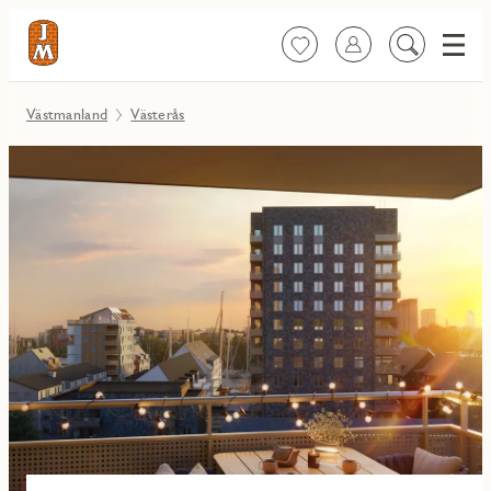
Meny
Favoriter
Logga in
Sök
på
innehåll
Västmanland
Västerås