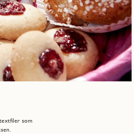
textfiler som
tsen.