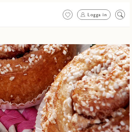
Logga in
Favoriter
Sök
på
innehål