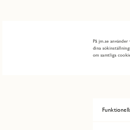
På jm.se använder v
dina sökinställnin
om samtliga cookie
Funktionel