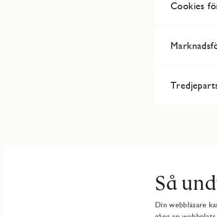
Cookies för
Marknadsfö
Tredjepart
Så und
Din webbläsare kan
gång en webbplats 