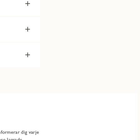
nformerar dig varje
are lagrade