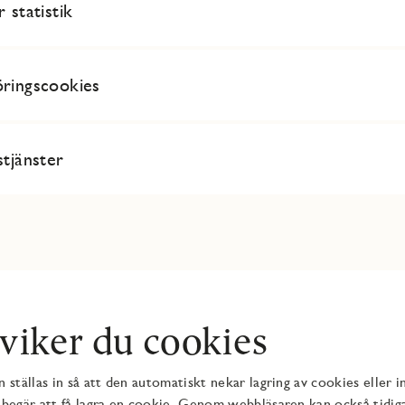
 statistik
ringscookies
stjänster
viker du cookies
 ställas in så att den automatiskt nekar lagring av cookies eller i
begär att få lagra en cookie. Genom webbläsaren kan också tidig