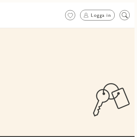
Logga in
Favoriter
Sök
på
innehål