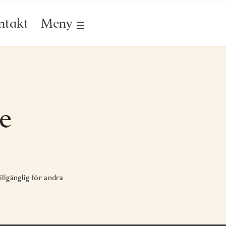
ntakt
Meny
e
llgänglig för andra