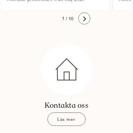
10
1
2
3
4
5
6
7
8
9
/ 10
Framåt
Kontakta oss
Läs mer