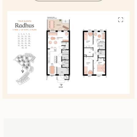
Se
alla
planskiss