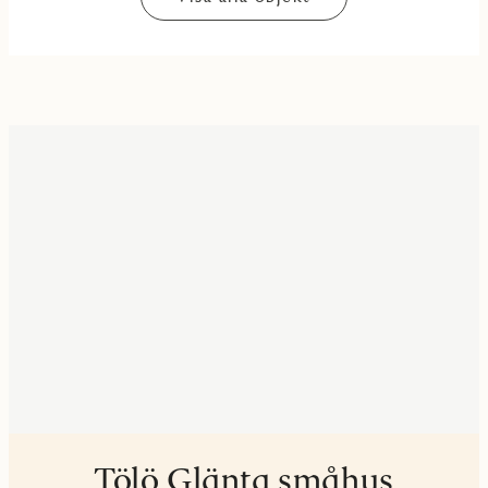
Tölö Glänta småhus