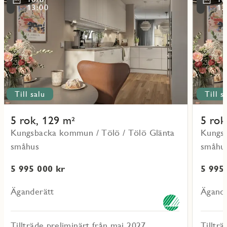
om
om
13:00
13
objekt
objekt
04
07
Till salu
Till s
5 rok, 129 m²
5 rok
Kungsbacka kommun / Tölö / Tölö Glänta
Kungsb
småhus
småhu
5 995 000 kr
5 995
Äganderätt
Ägande
Tillträde preliminärt från maj 2027
Tilltr