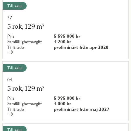
Till salu
37
Läs
mer
5 rok, 129 m²
om
objekt
Pris
5 595 000 kr
{objectNumber}
Samfällighetsavgift
1 200 kr
Tillträde
preliminärt från apr 2028
Till salu
04
Läs
mer
5 rok, 129 m²
om
objekt
Pris
5 995 000 kr
{objectNumber}
Samfällighetsavgift
1 000 kr
Tillträde
preliminärt från maj 2027
Till salu