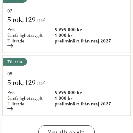
07
Läs
mer
5 rok, 129 m²
om
objekt
Pris
5 995 000 kr
{objectNumber}
Samfällighetsavgift
1 000 kr
Tillträde
preliminärt från maj 2027
Till salu
08
Läs
mer
5 rok, 129 m²
om
objekt
Pris
5 995 000 kr
{objectNumber}
Samfällighetsavgift
1 000 kr
Tillträde
preliminärt från maj 2027
Visa alla objekt