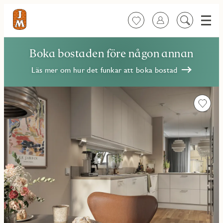
Meny
Favoriter
Logga in
Sök
på
innehåll
Boka bostaden före någon annan
Läs mer om hur det funkar att boka bostad
Favorit