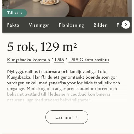
Till salu
Fakta
Visningar
Planlösning
Bilder
Fler bo
Fram
5 rok, 129 m²
Kungsbacka kommun
/
Tölö
/
Tölö Glänta småhus
Nybyggt radhus i naturnära och familjevänliga Tölö,
Kungsbacka. Här får du ett genomtänkt boende som gör
vardagen enkel, med generösa ytor för både familjeliv och
umgänge. Med skog och ängar precis utanför dörren och
bekvämt avstånd till Hedes serviceutbud kombineras
naturens lugn med stadens bekvämligheter.
Bostaden erbjuder 129 kvm fördelat på två plan, vilket
skapar gott om plats för hela familjen. De ljusa och luftiga
Läs mer +
rummen ger en härlig rymd och trivsam atmosfär.
Entréplanet välkomnar dig med en hall utrustad med