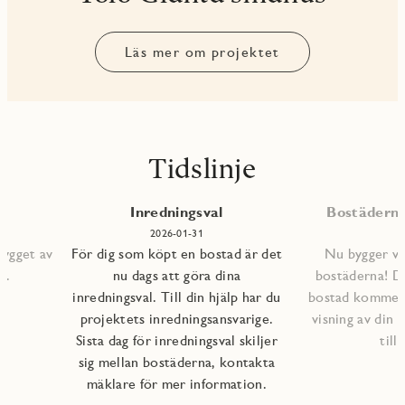
Läs mer om projektet
Tidslinje
Inredningsval
Bostäderna 
2026-01-31
bygget av
För dig som köpt en bostad är det
Nu bygger vi 
s.
nu dags att göra dina
bostäderna! D
inredningsval. Till din hjälp har du
bostad kommer a
projektets inredningsansvarige.
visning av din 
Sista dag för inredningsval skiljer
till
sig mellan bostäderna, kontakta
mäklare för mer information.