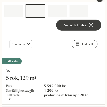
Se solstudie
Sortera
Tabell
Visa
Till salu
alla
objekt
36
Läs
mer
5 rok, 129 m²
om
objekt
Pris
5 595 000 kr
{objectNumber}
Samfällighetsavgift
1 200 kr
Tillträde
preliminärt från apr 2028