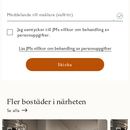
Meddelande till mäklare (valfritt)
Jag samtycker till JMs villkor om behandling av
personuppgifter.
Läs JMs villkor om behandling av personuppgifter
Skicka
Fler bostäder i närheten
Se alla
Läs
Läs
Sön
Sö
mer
mer
ritmarkering
Favoritmarker
16/8
16