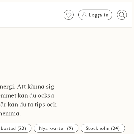
Logga in
Favoriter
Sök
på
innehål
ergi. Att känna sig
hemmet kan du också
är kan du få tips och
e hemma.
 bostad (22)
Nya kvarter (9)
Stockholm (24)