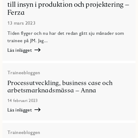
till insyn i produktion och projektering –
Ferza
13 mars 2023
Tiden flyger och nu har det redan gått sju månader som
trainee på JM. Jag...
Läs inlägget
Läs
Från
ett
Traineebloggen
behov
av
Processutveckling, business case och
praktisk
arbetsmarknadsmässa – Anna
erfarenhet
till
14 februari 2023
insyn
i
Läs inlägget
produktion
Läs
och
Processutveckling,
projektering
business
–
Traineebloggen
case
Ferza