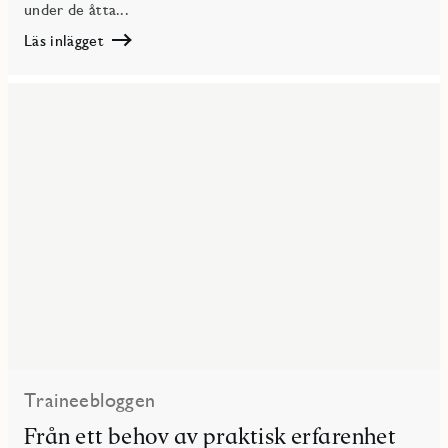
under de åtta...
Läs inlägget
Läs
Från
utsättning
av
skalväggar
och
baslinjer
till
att
få
vara
med
när
glada
kunder
flyttar
in
–
Traineebloggen
Jakob
Från ett behov av praktisk erfarenhet