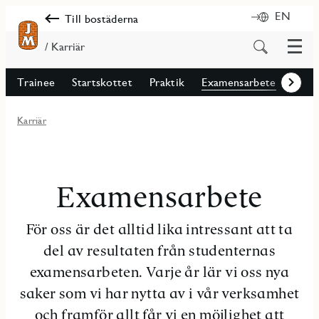
EN
Till bostäderna
Meny
Sök
/ Karriär
på
innehåll
Trainee
Startskottet
Praktik
Examensarbete
Träff
Framåt
Karriär
Examensarbete
För oss är det alltid lika intressant att ta
del av resultaten från studenternas
examensarbeten. Varje år lär vi oss nya
saker som vi har nytta av i vår verksamhet
och framför allt får vi en möjlighet att