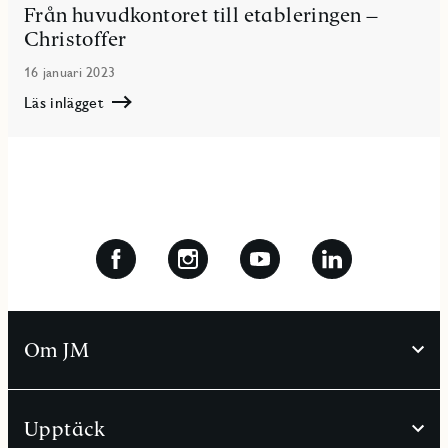
och
Från huvudkontoret till etableringen –
arbetsmarknadsmässa
Christoffer
–
Anna
16 januari 2023
Läs inlägget
Läs
Från
huvudkontoret
till
etableringen
–
Christoffer
Om JM
Upptäck