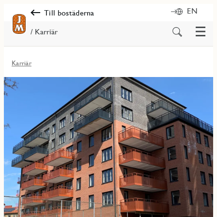
EN
Till bostäderna
Meny
Sök
/ Karriär
på
innehåll
Karriär