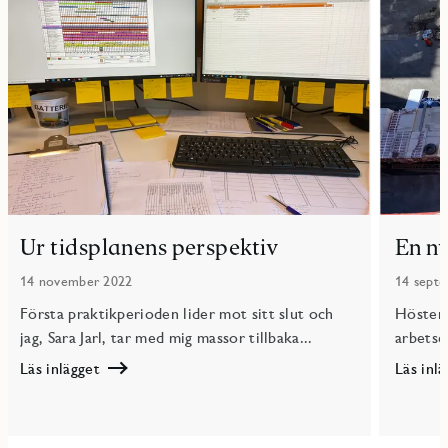
Ur tidsplanens perspektiv
En n
14 november 2022
14 sept
Första praktikperioden lider mot sitt slut och
Hösten 
jag, Sara Jarl, tar med mig massor tillbaka...
arbetsep
Läs inlägget
Läs inl
Läs
Läs
Ur
En
tidsplanens
ny
perspektiv
epok