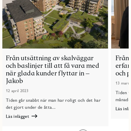
Från utsättning av skalväggar
Från 
och baslinjer till att få vara med
erfar
när glada kunder flyttar in –
och p
Jakob
13 mars
12 april 2023
Tiden f
månader
Tiden går snabbt när man har roligt och det har
det gjort under de åtta...
Läs inl
Läs
Läs inlägget
Från
Läs
ett
Från
behov