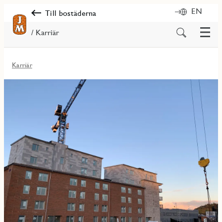
EN
Till bostäderna
Meny
Sök
/ Karriär
på
innehåll
Karriär