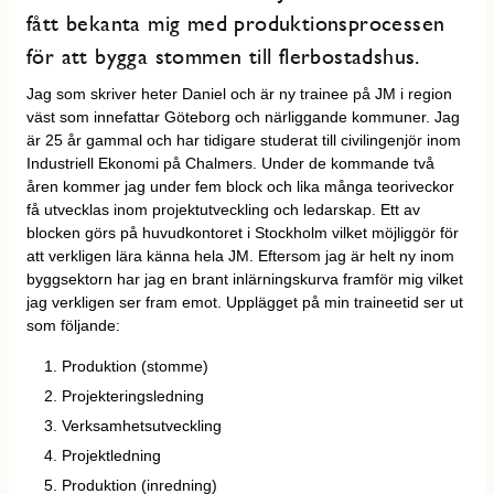
fått bekanta mig med produktionsprocessen
för att bygga stommen till flerbostadshus.
Jag som skriver heter Daniel och är ny trainee på JM i region
väst som innefattar Göteborg och närliggande kommuner. Jag
är 25 år gammal och har tidigare studerat till civilingenjör inom
Industriell Ekonomi på Chalmers. Under de kommande två
åren kommer jag under fem block och lika många teoriveckor
få utvecklas inom projektutveckling och ledarskap. Ett av
blocken görs på huvudkontoret i Stockholm vilket möjliggör för
att verkligen lära känna hela JM. Eftersom jag är helt ny inom
byggsektorn har jag en brant inlärningskurva framför mig vilket
jag verkligen ser fram emot. Upplägget på min traineetid ser ut
som följande:
Produktion (stomme)
Projekteringsledning
Verksamhetsutveckling
Projektledning
Produktion (inredning)