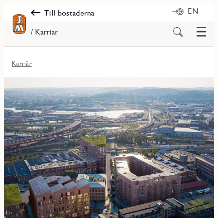
EN
Till bostäderna
Meny
Sök
/ Karriär
på
innehåll
Karriär