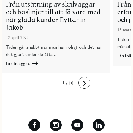
Från utsättning av skalväggar
Från 
och baslinjer till att få vara med
erfar
när glada kunder flyttar in –
och p
Jakob
13 mars
12 april 2023
Tiden f
månader
Tiden går snabbt när man har roligt och det har
det gjort under de åtta...
Läs inl
Läs
Läs inlägget
Från
Läs
ett
Från
behov
utsättning
10
1
2
3
4
5
6
7
8
9
/ 10
av
Framåt
av
praktisk
skalväggar
erfaren
och
till
baslinjer
insyn
till
i
att
produkt
få
och
vara
projekt
med