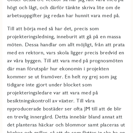
högt och lågt, och därför tänkte skriva lite om de
arbetsuppgifter jag redan har hunnit vara med på.
Till att börja med så har det, precis som
projekteringsledning, inneburit att gå på en massa
möten. Dessa handlar om allt möjligt, från att prata
med en rektorn, vars skola ligger precis bredvid en
av våra byggen. Till att vara med på prognosmöten
där man förutspår hur ekonomin i projekten
kommer se ut framöver. En helt ny grej som jag
tidigare inte gjort under blocket som
projekteringsledare var att vara med på
besiktningskontroll av växter. Till våra
nyproducerade bostäder ser ofta JM till att de blir
en trevlig innergård. Detta innebär bland annat att
det planteras häckar och blommor samt placeras ut
bänkar och grillar, så att de som flyttar in ska ha en