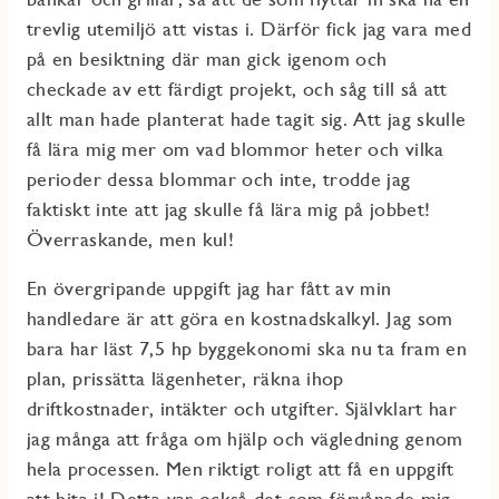
trevlig utemiljö att vistas i. Därför fick jag vara med
på en besiktning där man gick igenom och
checkade av ett färdigt projekt, och såg till så att
allt man hade planterat hade tagit sig. Att jag skulle
få lära mig mer om vad blommor heter och vilka
perioder dessa blommar och inte, trodde jag
faktiskt inte att jag skulle få lära mig på jobbet!
Överraskande, men kul!
En övergripande uppgift jag har fått av min
handledare är att göra en kostnadskalkyl. Jag som
bara har läst 7,5 hp byggekonomi ska nu ta fram en
plan, prissätta lägenheter, räkna ihop
driftkostnader, intäkter och utgifter. Självklart har
jag många att fråga om hjälp och vägledning genom
hela processen. Men riktigt roligt att få en uppgift
att bita i! Detta var också det som förvånade mig