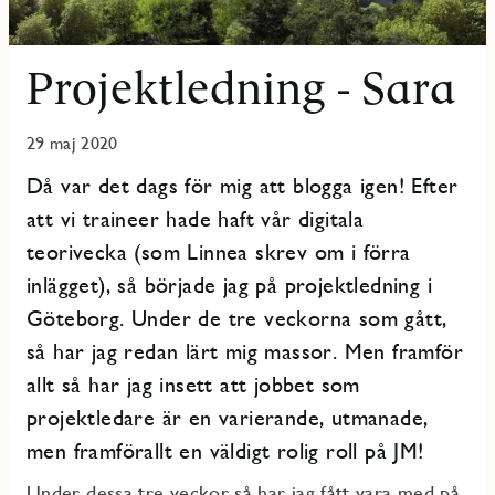
Projektledning - Sara
29 maj 2020
Då var det dags för mig att blogga igen! Efter
att vi traineer hade haft vår digitala
teorivecka (som Linnea skrev om i förra
inlägget), så började jag på projektledning i
Göteborg. Under de tre veckorna som gått,
så har jag redan lärt mig massor. Men framför
allt så har jag insett att jobbet som
projektledare är en varierande, utmanade,
men framförallt en väldigt rolig roll på JM!
Under dessa tre veckor så har jag fått vara med på