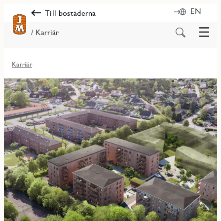
EN
Till bostäderna
Meny
Sök
/ Karriär
på
innehåll
Karriär