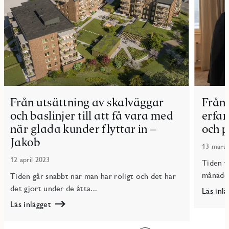
Från utsättning av skalväggar
Från 
och baslinjer till att få vara med
erfar
när glada kunder flyttar in –
och p
Jakob
13 mars
12 april 2023
Tiden f
månader
Tiden går snabbt när man har roligt och det har
det gjort under de åtta...
Läs inl
Läs
Läs inlägget
Från
Läs
ett
Från