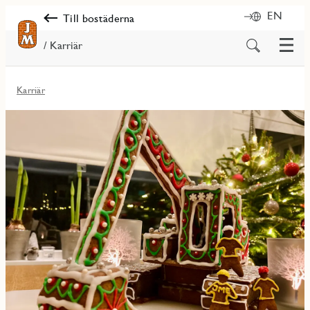
EN
Till bostäderna
Meny
Sök
/ Karriär
på
innehåll
Karriär