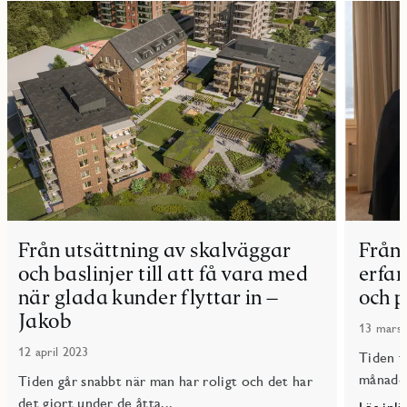
Från utsättning av skalväggar
Från 
och baslinjer till att få vara med
erfar
när glada kunder flyttar in –
och p
Jakob
13 mars
12 april 2023
Tiden f
månader
Tiden går snabbt när man har roligt och det har
det gjort under de åtta...