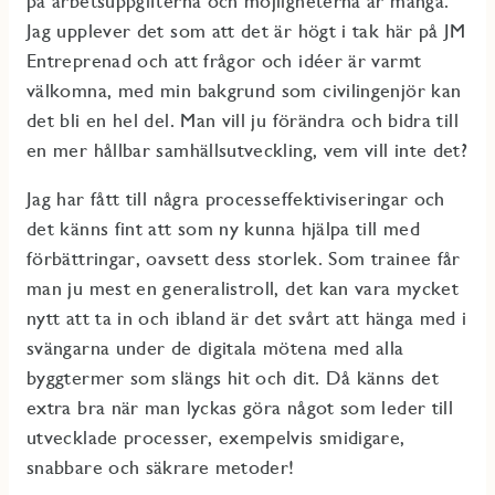
på arbetsuppgifterna och möjligheterna är många.
Jag upplever det som att det är högt i tak här på JM
Entreprenad och att frågor och idéer är varmt
välkomna, med min bakgrund som civilingenjör kan
det bli en hel del. Man vill ju förändra och bidra till
en mer hållbar samhällsutveckling, vem vill inte det?
Jag har fått till några processeffektiviseringar och
det känns fint att som ny kunna hjälpa till med
förbättringar, oavsett dess storlek. Som trainee får
man ju mest en generalistroll, det kan vara mycket
nytt att ta in och ibland är det svårt att hänga med i
svängarna under de digitala mötena med alla
byggtermer som slängs hit och dit. Då känns det
extra bra när man lyckas göra något som leder till
utvecklade processer, exempelvis smidigare,
snabbare och säkrare metoder!