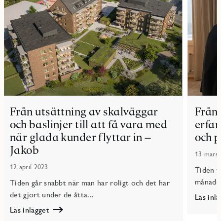
Från utsättning av skalväggar
Från 
och baslinjer till att få vara med
erfar
när glada kunder flyttar in –
och p
Jakob
13 mars
12 april 2023
Tiden f
månader
Tiden går snabbt när man har roligt och det har
det gjort under de åtta...
Läs inl
Läs
Läs inlägget
Från
Läs