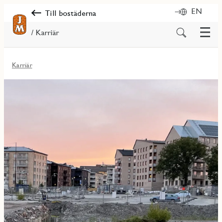
EN
Till bostäderna
Meny
Sök
/ Karriär
på
innehåll
Karriär