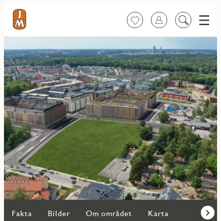
Meny
Favoriter
Logga in
Sök
på
innehåll
Fakta
Bilder
Om området
Karta
Fram