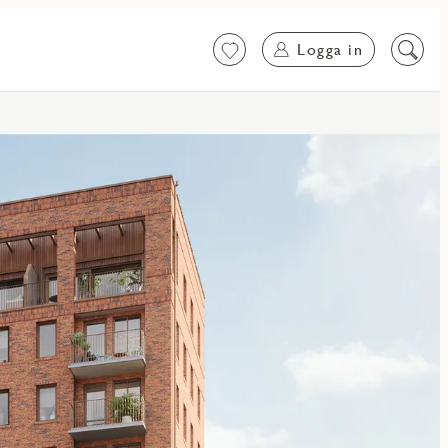
Logga in
Favoriter
Sök
på
innehål