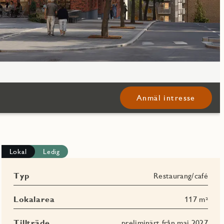
Anmäl intresse
Lokal
Ledig
Typ
Restaurang/café
Lokalarea
117 m²
Tillträde
preliminärt från maj 2027