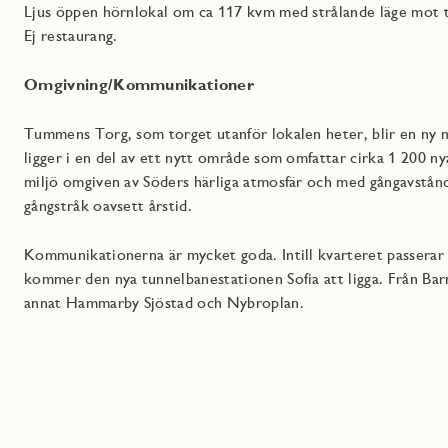
Ljus öppen hörnlokal om ca 117 kvm med strålande läge mot tre
Ej restaurang.
Omgivning/Kommunikationer
Tummens Torg, som torget utanför lokalen heter, blir en ny 
ligger i en del av ett nytt område som omfattar cirka 1 200 n
miljö omgiven av Söders härliga atmosfär och med gångavstånd
gångstråk oavsett årstid.
Kommunikationerna är mycket goda. Intill kvarteret passerar e
kommer den nya tunnelbanestationen Sofia att ligga. Från Barn
annat Hammarby Sjöstad och Nybroplan.