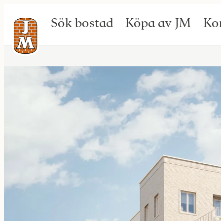
Sök bostad
Köpa av JM
Ko