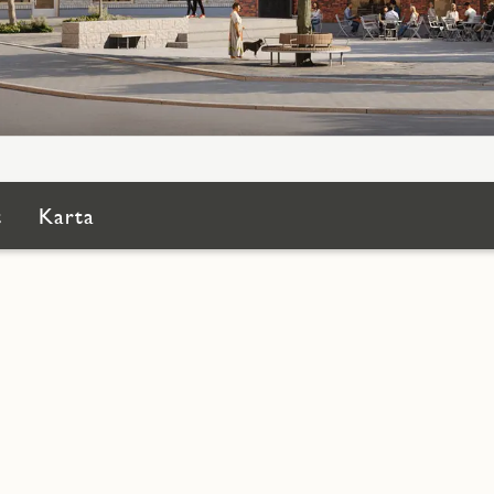
t
Karta