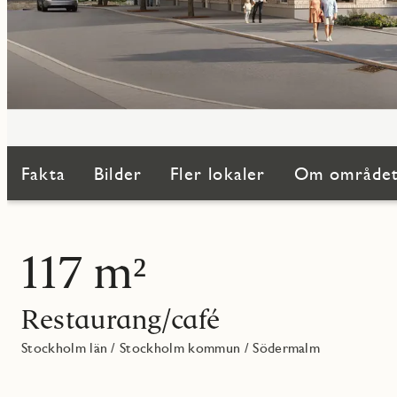
Fakta
Bilder
Fler lokaler
Om område
117 m²
Restaurang/café
Stockholm län
/
Stockholm kommun
/
Södermalm