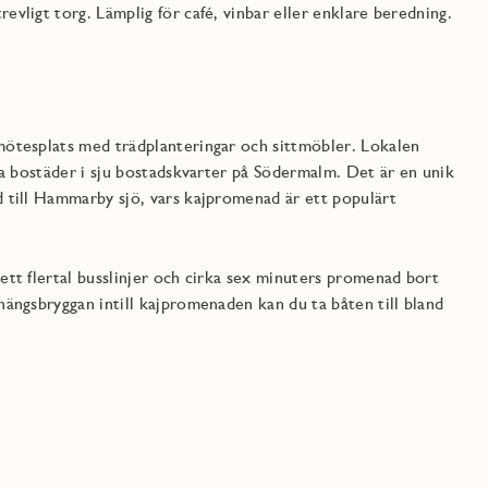
vligt torg. Lämplig för café, vinbar eller enklare beredning.
mötesplats med trädplanteringar och sittmöbler. Lokalen
ya bostäder i sju bostadskvarter på Södermalm. Det är en unik
 till Hammarby sjö, vars kajpromenad är ett populärt
tt flertal busslinjer och cirka sex minuters promenad bort
ängsbryggan intill kajpromenaden kan du ta båten till bland