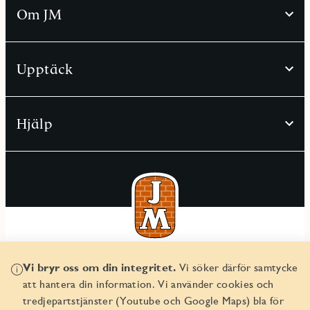
Om JM
Upptäck
Hjälp
© JM AB 2026
Vi bryr oss om din integritet.
Vi söker därför samtycke
Organisationsnummer 556045-2103
att hantera din information. Vi använder cookies och
tredjepartstjänster (Youtube och Google Maps) bla för