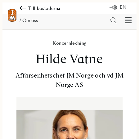
EN
Till bostäderna
Meny
Sök
/ Om oss
på
innehåll
Koncernledning
Hilde Vatne
Affärsenhetschef JM Norge och vd JM
Norge AS