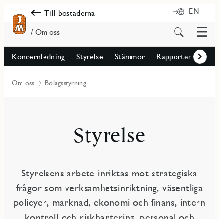
EN
Till bostäderna
Meny
Sök
/ Om oss
på
innehåll
Koncernledning
Styrelse
Stämmor
Rapporter
Ersä
Framåt
Om oss
Bolagsstyrning
Styrelse
Styrelsens arbete inriktas mot strategiska
frågor som verksamhetsinriktning, väsentliga
policyer, marknad, ekonomi och finans, intern
kontroll och riskhantering, personal och