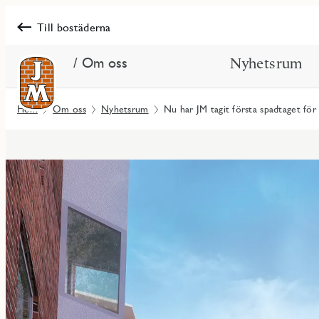
Till bostäderna
/ Om oss
Nyhetsrum
Hem
Om oss
Nyhetsrum
Nu har JM tagit första spadtaget fö