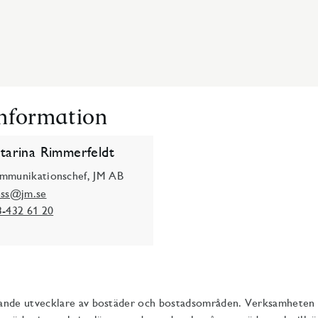
information
tarina Rimmerfeldt
mmunikationschef, JM AB
ess@jm.se
3-432 61 20
ande utvecklare av bostäder och bostadsområden. Verksamheten 