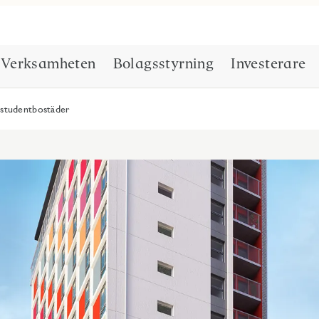
Verksamheten
Bolagsstyrning
Investerare
r studentbostäder