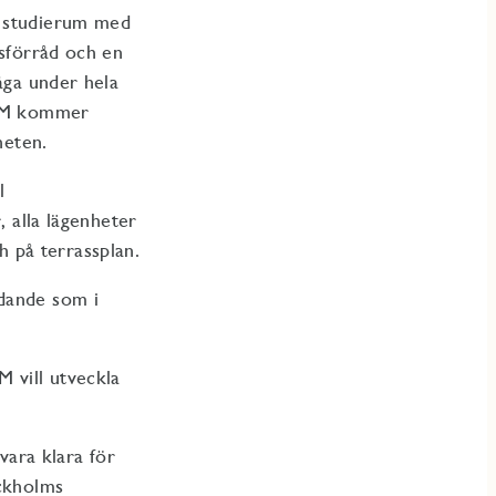
t studierum med
tsförråd och en
åga under hela
. JM kommer
heten.
l
, alla lägenheter
 på terrassplan.
udande som i
 vill utveckla
ara klara för
ockholms