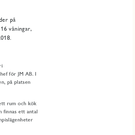
der på
16 våningar,
2018.
ri
ef för JM AB. I
en, på platsen
ett rum och kök
finnas ett antal
mpislägenheter