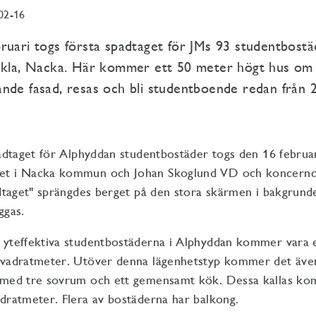
02-16
ruari togs första spadtaget för JMs 93 studentbostä
ckla, Nacka. Här kommer ett 50 meter högt hus om 
nde fasad, resas och bli studentboende redan från 
padtaget för Alphyddan studentbostäder togs den 16 februa
t i Nacka kommun och Johan Skoglund VD och koncernch
adtaget" sprängdes berget på den stora skärmen i bakgrund
ggas.
 yteffektiva studentbostäderna i Alphyddan kommer vara 
kvadratmeter. Utöver denna lägenhetstyp kommer det även 
 med tre sovrum och ett gemensamt kök. Dessa kallas ko
dratmeter. Flera av bostäderna har balkong.