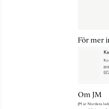
För mer 
Ka
Ko
pr
07
Om JM
JM är Nordens led