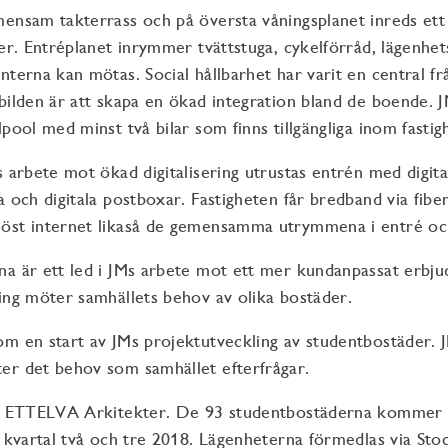
mensam takterrass och på översta våningsplanet inreds et
ser. Entréplanet inrymmer tvättstuga, cykelförråd, lägenhe
nterna kan mötas. Social hållbarhet har varit en central fr
lbilden är att skapa en ökad integration bland de boende
lpool med minst två bilar som finns tillgängliga inom fastig
s arbete mot ökad digitalisering utrustas entrén med digita
 och digitala postboxar. Fastigheten får bredband via fiber
öst internet likaså de gemensamma utrymmena i entré och
na är ett led i JMs arbete mot ett mer kundanpassat erbj
ing möter samhällets behov av olika bostäder.
m en start av JMs projektutveckling av studentbostäder. JM
er det behov som samhället efterfrågar.
av ETTELVA Arkitekter. De 93 studentbostäderna kommer v
r kvartal två och tre 2018. Lägenheterna förmedlas via St