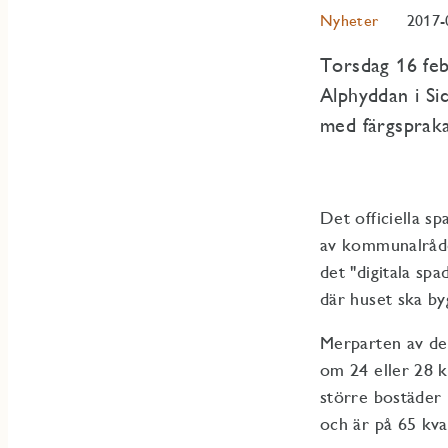
Nyheter
2017-
Torsdag 16 feb
Alphyddan i Si
med färgspraka
Det officiella s
av kommunalråde
det "digitala sp
där huset ska by
Merparten av de
om 24 eller 28 
större bostäder
och är på 65 kva