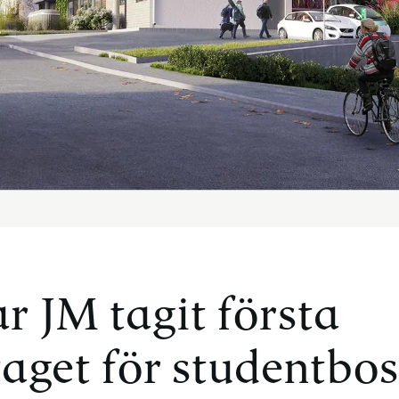
r JM tagit första
aget för studentbo