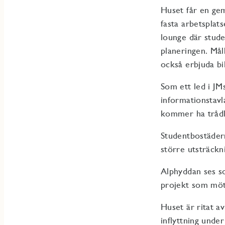
Huset får en ge
fasta arbetsplat
lounge där stude
planeringen. Må
också erbjuda bi
Som ett led i JM
informationstavla
kommer ha trådl
Studentbostäder
större utsträckn
Alphyddan ses so
projekt som möt
Huset är ritat 
inflyttning unde