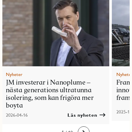
Nyheter
Nyhete
JM investerar i Nanoplume –
Framg
nästa generations ultratunna
innov
isolering, som kan frigöra mer
fram
boyta
2025-12
2026-04-16
Läs nyheten