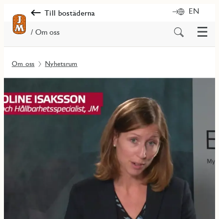
EN
Till bostäderna
Meny
Sök
/ Om oss
på
innehåll
Om oss
Nyhetsrum