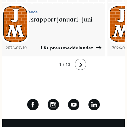
Pressmeddelande
Pressme
JM delårsrapport januari–juni
JM fö
2026
bost
2026-07-10
Läs pressmeddelandet
2026-06
10
1
2
3
4
5
6
7
8
9
/ 10
Framåt