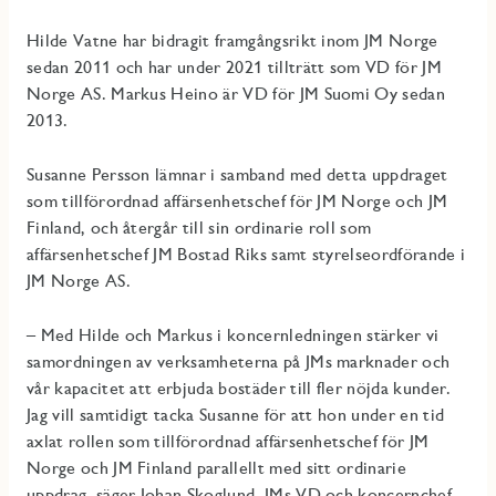
Hilde Vatne har bidragit framgångsrikt inom JM Norge
sedan 2011 och har under 2021 tillträtt som VD för JM
Norge AS. Markus Heino är VD för JM Suomi Oy sedan
2013.
Susanne Persson lämnar i samband med detta uppdraget
som tillförordnad affärsenhetschef för JM Norge och JM
Finland, och återgår till sin ordinarie roll som
affärsenhetschef JM Bostad Riks samt styrelseordförande i
JM Norge AS.
– Med Hilde och Markus i koncernledningen stärker vi
samordningen av verksamheterna på JMs marknader och
vår kapacitet att erbjuda bostäder till fler nöjda kunder.
Jag vill samtidigt tacka Susanne för att hon under en tid
axlat rollen som tillförordnad affärsenhetschef för JM
Norge
och JM Finland parallellt med sitt ordinarie
uppdrag, säger Johan Skoglund, JMs VD och koncernchef.