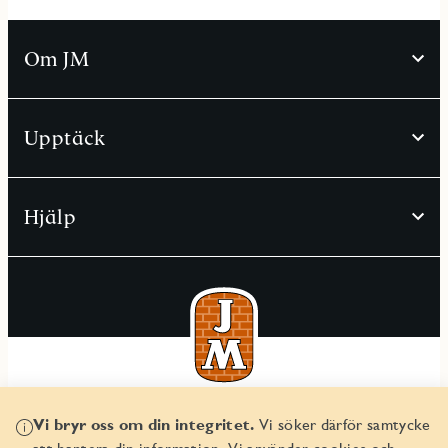
Om JM
Upptäck
Hjälp
© JM AB 2026
Vi bryr oss om din integritet.
Vi söker därför samtycke
Organisationsnummer 556045-2103