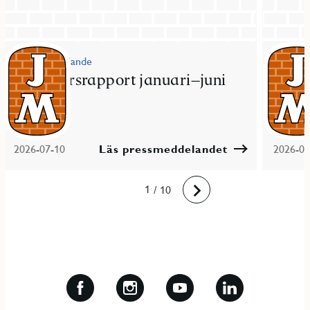
Pressmeddelande
Pressme
JM delårsrapport januari–juni
JM fö
2026
bost
2026-07-10
Läs pressmeddelandet
2026-06
10
1
2
3
4
5
6
7
8
9
/ 10
Framåt