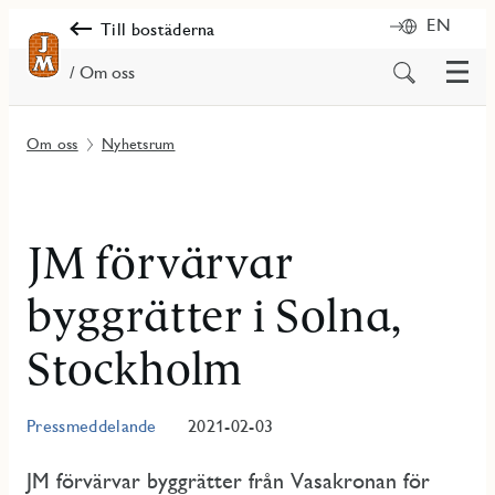
EN
Till bostäderna
Meny
Sök
/ Om oss
på
innehåll
Om oss
Nyhetsrum
JM förvärvar
byggrätter i Solna,
Stockholm
Pressmeddelande
2021-02-03
JM förvärvar byggrätter från Vasakronan för