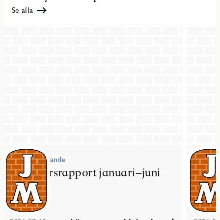
Se alla
Pressmeddelande
Pressme
JM delårsrapport januari–juni
JM fö
2026
bost