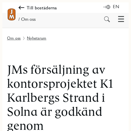
EN
Till bostäderna
Meny
Sök
/ Om oss
på
innehåll
Om oss
Nyhetsrum
JMs försäljning av
kontorsprojektet K1
Karlbergs Strand i
Solna är godkänd
genom