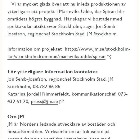
– Vi är mycket glada över att nu inleda produktionen av
ytterligare ett projekt i Marieviks Udde, där Spiran blir
områdets högsta byggnad. Här skapar vi bostäder med
spektakulär utsikt över Stockholm, säger Jon Semb-
Josefson, regionchef Stockholm Stad, JM Stockholm.
Information om projektet:
https://www.jm.se/stockholm-
lan/stockholm-kommun/marieviks-udde/spiran
För ytterligare information kontakta:
Jon Semb-Josefson, regionchef Stockholm Stad, JM
Stockholm, 08-782 86 86
Katarina Jordell Rimmerfeldt, kommunikationschef, 073-
432 61 20,
press@jm.se
Om JM
JM är Nordens ledande utvecklare av bostäder och
bostadsområden. Verksamheten är fokuserad på
nyproduktion av bostäder i attraktiva lägen med