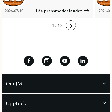
2026-07-10
Läs pressmeddelandet
2026-06
10
1
2
3
4
5
6
7
8
9
/ 10
Framåt
Om JM
Upptäck