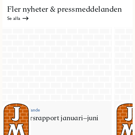
Fler nyheter & pressmeddelanden
Se alla
Pressmeddelande
Pressme
JM delårsrapport januari–juni
JM fö
2026
bost