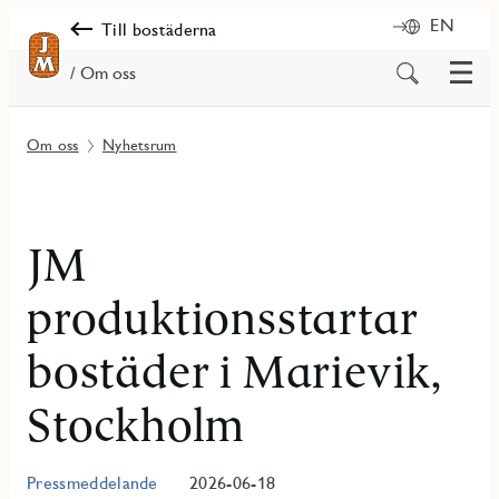
EN
Till bostäderna
Meny
Sök
/ Om oss
på
innehåll
Om oss
Nyhetsrum
JM
produktionsstartar
bostäder i Marievik,
Stockholm
Pressmeddelande
2026-06-18