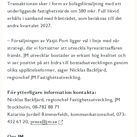
Transaktionen sker i form av bolagsförsäljning med ett
underliggande fastighetsvärde om 580 mkr. Full likvid
erhålls i samband med frånträdet, som beräknas till det
andra kvartalet 2027.
– Försäljningen av Väsjö Port ligger väl i linje med vår
strategi, där vi fortsätter att utveckla hyresrättsaffären
framåt. JM utvecklar bostäder av erkänt hög kvalitet och
vi ser positivt på att bidra till bostadsutvecklingen genom
olika upplåtelseformer, säger Nicklas Backfjärd,
regionchef JM Fastighetsutveckling.
För ytterligare information kontakta:
Nicklas Backfjärd, regionchef Fastighetsutveckling, JM
Stockholm, 08-782 88 71
Katarina Jordell Rimmerfeldt, kommunikationschef, 073-
432 61 20,
press@jm.se
Om JM