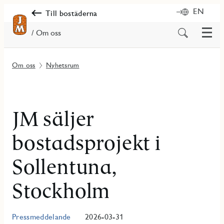
EN
Till bostäderna
Meny
Sök
/ Om oss
på
innehåll
Om oss
Nyhetsrum
JM säljer
bostadsprojekt i
Sollentuna,
Stockholm
Pressmeddelande
2026-03-31