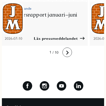
Pressmeddelande
Pressme
JM delårsrapport januari–juni
JM fö
2026
bost
2026-07-10
Läs pressmeddelandet
2026-06
10
1
2
3
4
5
6
7
8
9
/ 10
Framåt