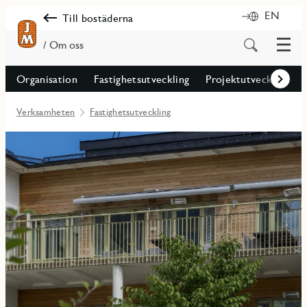
EN
Till bostäderna
Meny
Sök
/ Om oss
på
innehåll
Organisation
Fastighetsutveckling
Projektutveckling
Framåt
Verksamheten
Fastighetsutveckling