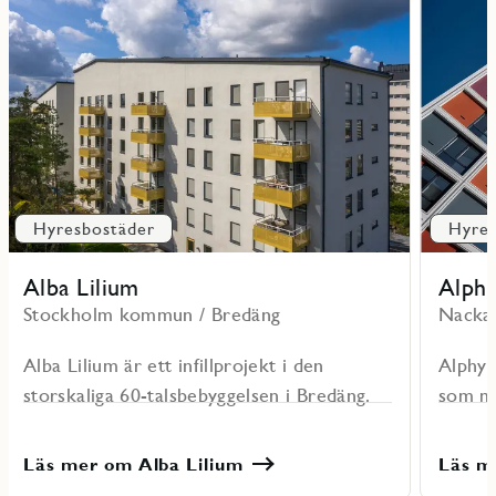
mer
mer
om
om
Alba
Alphyddan
Lilium
Hyresbostäder
Hyres
Alba Lilium
Alph
Stockholm kommun / Bredäng
Nacka 
Alba Lilium är ett infillprojekt i den
Alphyd
storskaliga 60-talsbebyggelsen i Bredäng.
som me
Läs mer om Alba Lilium
Läs m