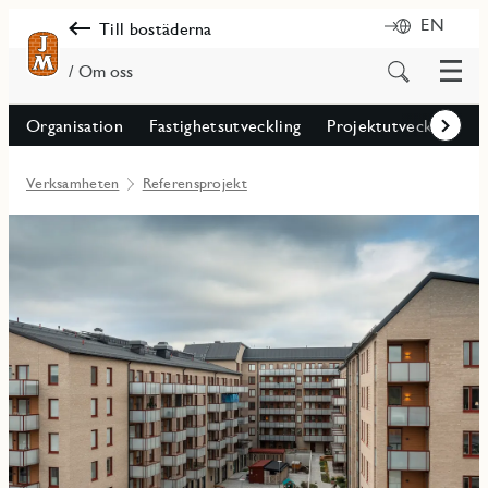
EN
Till bostäderna
Meny
Sök
/ Om oss
på
innehåll
Organisation
Fastighetsutveckling
Projektutveckling
Framåt
Verksamheten
Referensprojekt