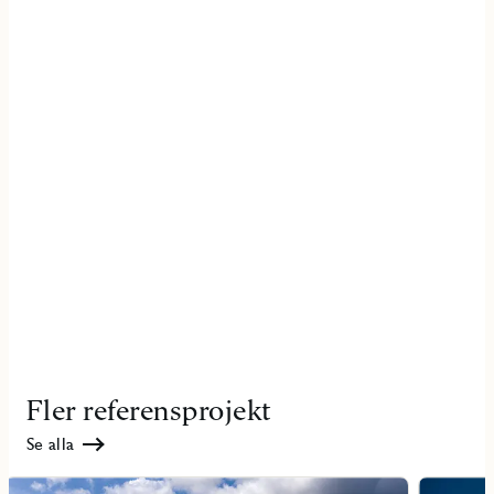
Fler referensprojekt
Se alla
Läs
Läs