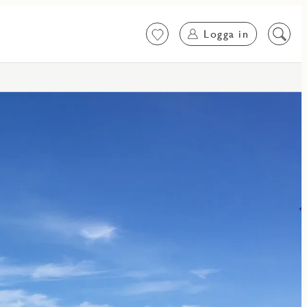
Logga in
Favoriter
Sök
på
innehål