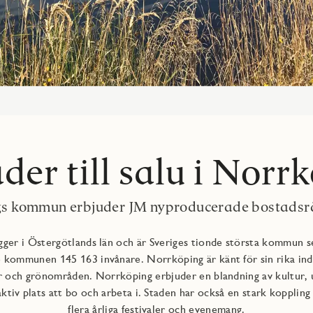
der till salu i Norr
gs kommun erbjuder JM nyproducerade bostadsrät
er i Östergötlands län och är Sveriges tionde största kommun set
kommunen 145 163 invånare. Norrköping är känt för sin rika indu
 och grönområden. Norrköping erbjuder en blandning av kultur, ut
raktiv plats att bo och arbeta i. Staden har också en stark kopplin
flera årliga festivaler och evenemang.