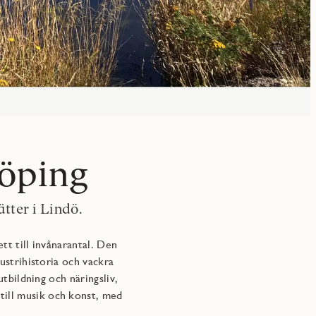
köping
ter i Lindö.
t till invånarantal. Den
strihistoria och vackra
bildning och näringsliv,
g till musik och konst, med