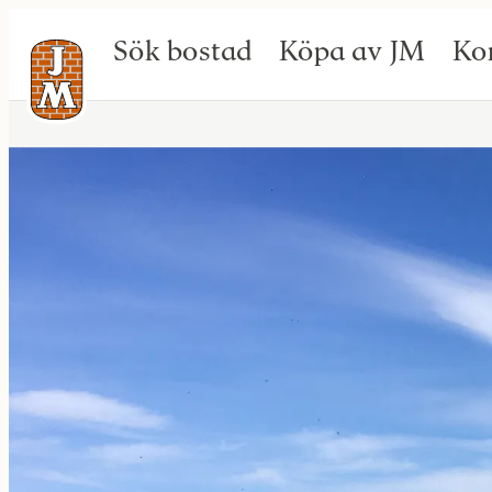
Sök bostad
Köpa av JM
Ko