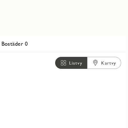
Bostäder 0
Listvy
Kartvy