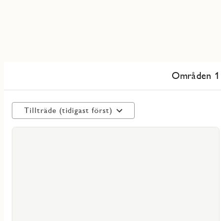
Områden 1
Tillträde (tidigast först)
Läs
mer
voritmarkering
om
Lindö
Strand
2