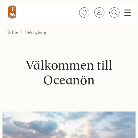
Meny
Favoriter
Logga in
Sök
på
innehåll
Skåne
Helsingborg
Välkommen till
Oceanön