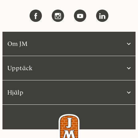
Om JM
Upptäck
Hjälp