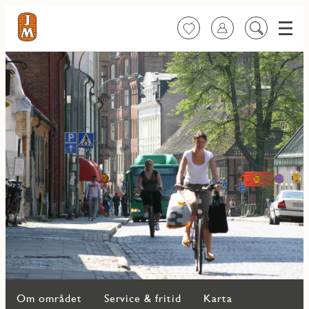
Meny
Favoriter
Logga in
Sök
på
innehåll
Om området
Service & fritid
Karta