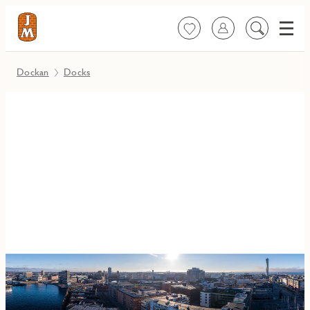
Meny
Favoriter
Logga in
Sök
på
innehåll
Dockan
Docks