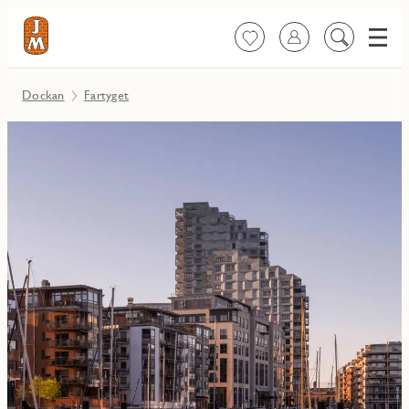
Meny
Favoriter
Logga in
Sök
på
innehåll
Dockan
Fartyget