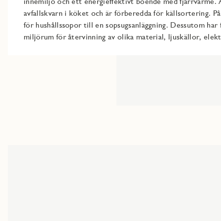
innemiljö och ett energieffektivt boende med fjärrvärme. 
avfallskvarn i köket och är förberedda för källsortering. P
för hushållssopor till en sopsugsanläggning. Dessutom ha
miljörum för återvinning av olika material, ljuskällor, elek