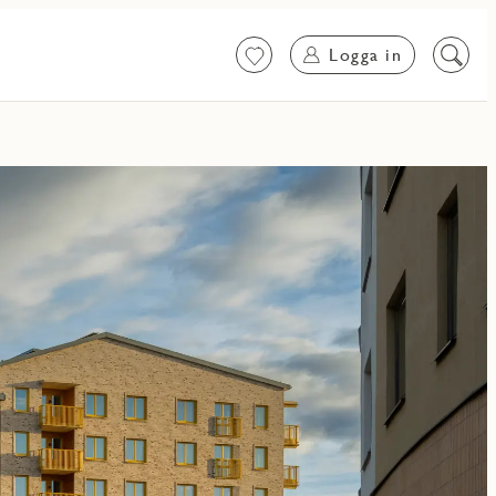
Logga in
Favoriter
Sök
på
innehål