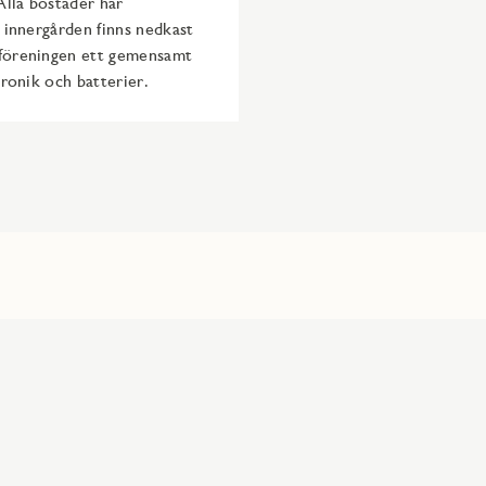
Alla bostäder har
å innergården finns nedkast
r föreningen ett gemensamt
tronik och batterier.