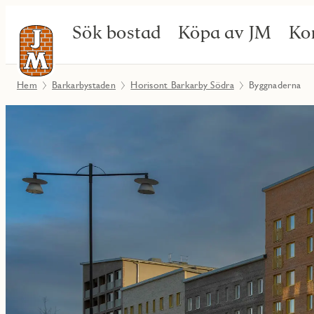
Sök bostad
Köpa av JM
Ko
Hem
Barkarbystaden
Horisont Barkarby Södra
Byggnaderna