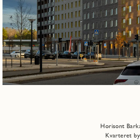
Horisont Barka
Kvarteret by