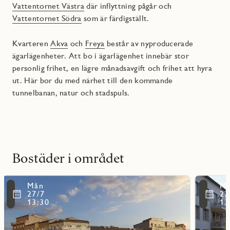
Vattentornet Västra
där inflyttning pågår och
Vattentornet Södra
som är färdigställt.
Kvarteren
Akva
och
Freya
består av nyproducerade
ägarlägenheter. Att bo i ägarlägenhet innebär stor
personlig frihet, en lägre månadsavgift och frihet att hyra
ut. Här bor du med närhet till den kommande
tunnelbanan, natur och stadspuls.
Bostäder i området
Läs
Läs
Mån
M
mer
mer
ritmarkering
Favoritmarker
27/7
27
om
om
13:30
13
Freya
Akva