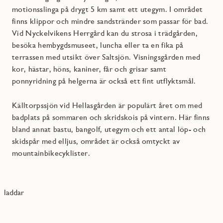
motionsslinga på drygt 5 km samt ett utegym. I området
finns klippor och mindre sandstränder som passar för bad.
Vid Nyckelvikens Herrgård kan du strosa i trädgården,
besöka hembygdsmuseet, luncha eller ta en fika på
terrassen med utsikt över Saltsjön. Visningsgården med
kor, hästar, höns, kaniner, får och grisar samt
ponnyridning på helgerna är också ett fint utflyktsmål.
Källtorpssjön vid Hellasgården är populärt året om med
badplats på sommaren och skridskois på vintern. Här finns
bland annat bastu, bangolf, utegym och ett antal löp- och
skidspår med elljus, området är också omtyckt av
mountainbikecyklister.
laddar