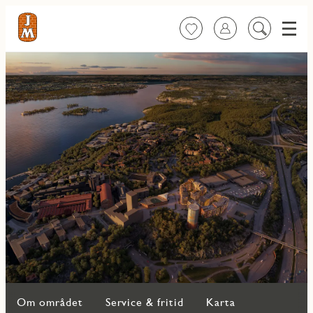
Meny
Favoriter
Logga in
Sök
på
innehåll
Om området
Service & fritid
Karta