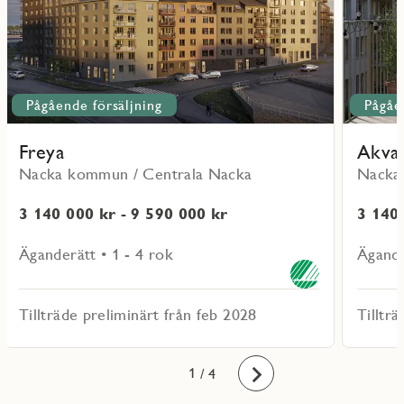
Pågående försäljning
Pågåe
Freya
Akva
Nacka kommun / Centrala Nacka
Nacka
3 140 000 kr - 9 590 000 kr
3 140 
Äganderätt • 1 - 4 rok
Ägande
Tillträde preliminärt från feb 2028
Tilltr
1
2
3
4
/ 4
Framåt