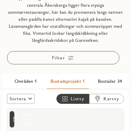
centrala Åkersberga ligger flera mysiga
sommarrestauranger, här kan du promenera längs vattnet
eller paddla kanot alternativt kajak på kanalen.
Länsmansgården har utställningar och sommaröppet med
fika. Vintertid lockar längdskidåkning eller
långfärdsskridskor på Garnsviken.
Filter
Områden 1
Bostadsprojekt 1
Bostäder 34
Sortera
Listvy
Kartvy
Läs
Tors
mer
voritmarkering
13/8
om
17:00
Vide