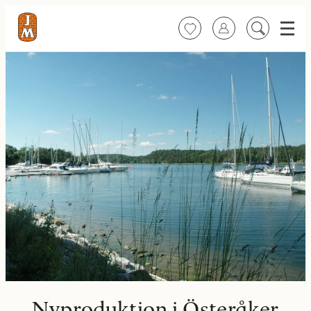
Meny
Favoriter
Logga in
Sök
på
innehåll
Nyproduktion i Österåker