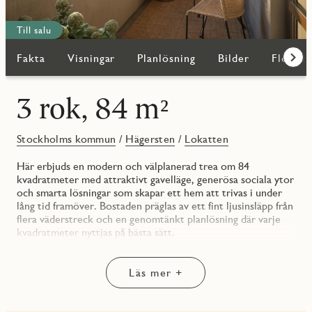
Till salu
Fakta
Visningar
Planlösning
Bilder
Fler bo
Fram
3 rok, 84 m²
Stockholms kommun
/
Hägersten
/
Lokatten
Här erbjuds en modern och välplanerad trea om 84
kvadratmeter med attraktivt gavelläge, generösa sociala ytor
och smarta lösningar som skapar ett hem att trivas i under
lång tid framöver. Bostaden präglas av ett fint ljusinsläpp från
flera väderstreck och en genomtänkt planlösning där varje
kvadratmeter nyttjas på bästa sätt.
Det rymliga vardagsrummet om 21 kvadratmeter blir
hemmets naturliga samlingsplats med gott om plats för både
större soffgrupp och sociala tillställningar. Intill ligger det
Läs mer +
stilrena och välutrustade köket som erbjuder generösa
arbetsytor, smart förvaring och plats för matgrupp – perfekt
för både vardagsmiddagar och festligare tillfällen.