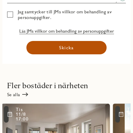
Jag samtycker till JMs villkor om behandling av
personuppgifter.
Läs JMs villkor om behandling av personuppgifter
Skicka
Fler bostäder i närheten
Se alla
Läs
Läs
Tis
Ti
mer
mer
ritmarkering
Favoritmarker
11/8
11
om
om
17:00
17
objekt
objekt
11102
11101