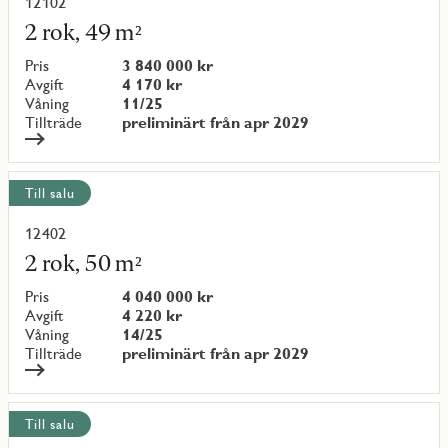
12102
Läs
mer
2 rok, 49 m²
om
objekt
Pris
3 840 000 kr
{objectNumber}
Avgift
4 170 kr
Våning
11/25
Tillträde
preliminärt från apr 2029
Till salu
12402
Läs
mer
2 rok, 50 m²
om
objekt
Pris
4 040 000 kr
{objectNumber}
Avgift
4 220 kr
Våning
14/25
Tillträde
preliminärt från apr 2029
Till salu