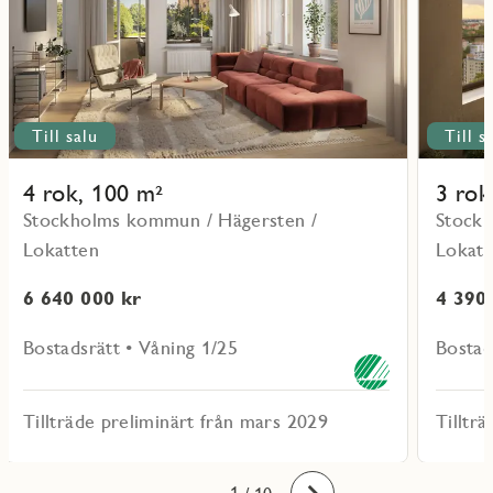
Till salu
Till s
4 rok, 100 m²
3 rok
Stockholms kommun / Hägersten /
Stockh
Lokatten
Lokatt
6 640 000 kr
4 390
Bostadsrätt • Våning 1/25
Bostad
Tillträde preliminärt från mars 2029
Tilltr
10
1
2
3
4
5
6
7
8
9