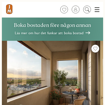
Meny
Favoriter
Logga in
Sök
på
innehåll
Boka bostaden före någon annan
Läs mer om hur det funkar att boka bostad
Favorit