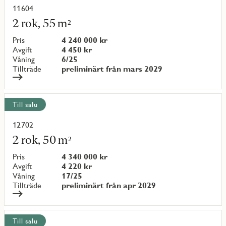
11604
Läs
mer
2 rok, 55 m²
om
objekt
Pris
4 240 000 kr
{objectNumber}
Avgift
4 450 kr
Våning
6/25
Tillträde
preliminärt från mars 2029
Till salu
12702
Läs
mer
2 rok, 50 m²
om
objekt
Pris
4 340 000 kr
{objectNumber}
Avgift
4 220 kr
Våning
17/25
Tillträde
preliminärt från apr 2029
Till salu