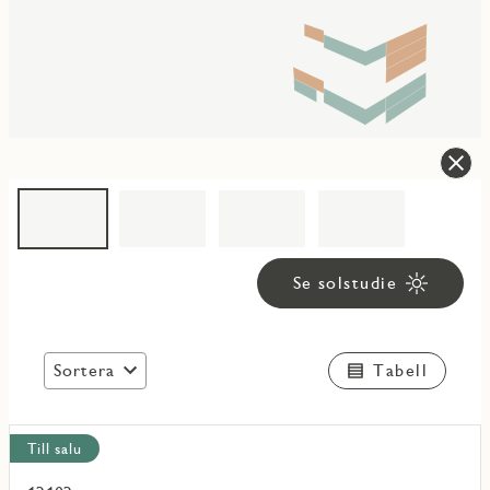
Se solstudie
Sortera
Tabell
Visa
Till salu
alla
objekt