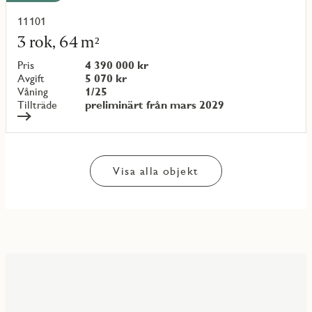
11101
Läs
mer
3 rok, 64 m²
om
objekt
Pris
4 390 000 kr
{objectNumber}
Avgift
5 070 kr
Våning
1/25
Tillträde
preliminärt från mars 2029
Visa alla objekt