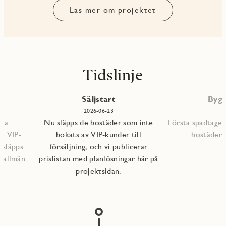
Läs mer om projektet
Tidslinje
P
Säljstart
Bygg
2026-06-23
mna
Nu släpps de bostäder som inte
Första spadtaget
ra VIP-
bokats av VIP-kunder till
bostädern
 släpps
försäljning, och vi publicerar
l allmän
prislistan med planlösningar här på
projektsidan.