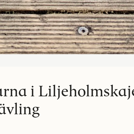
rna i Liljeholmskaj
ävling