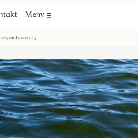
ntakt
Meny
lmskajens Fototävling