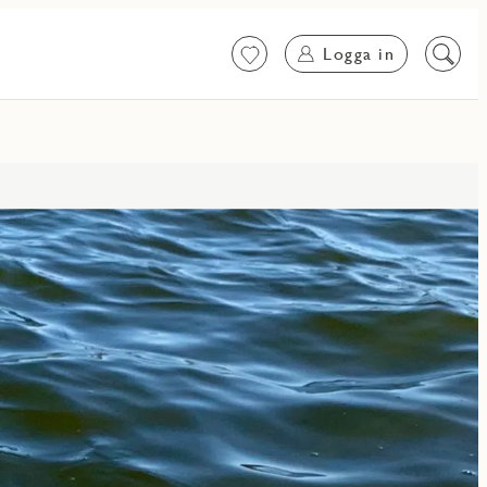
Logga in
Favoriter
Sök
på
innehål