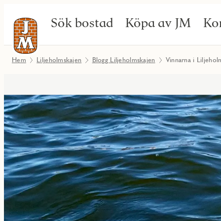
Sök bostad
Köpa av JM
Ko
Hem
Liljeholmskajen
Blogg Liljeholmskajen
Vinnarna i Liljeho