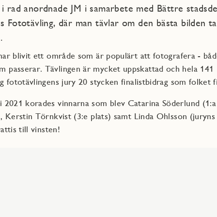
 i rad anordnade JM i samarbete med Bättre stadsde
ns Fototävling, där man tävlar om den bästa bilden t
.
har blivit ett område som är populärt att fotografera - b
m passerar. Tävlingen är mycket uppskattad och hela 141
g fototävlingens jury 20 stycken finalistbidrag som folket f
i 2021 korades vinnarna som blev Catarina Söderlund (1:a p
), Kerstin Törnkvist (3:e plats) samt Linda Ohlsson (juryns 
ttis till vinsten!