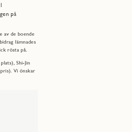
l
agen på
åde av de boende
 bidrag lämnades
ick rösta på.
lats), Shi-Jin
pris). Vi önskar