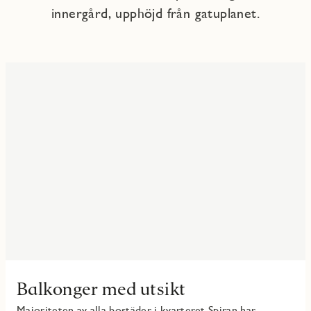
innergård, upphöjd från gatuplanet.
Balkonger med utsikt
Majoriteten av alla bostäder i kvarteret Spiran har