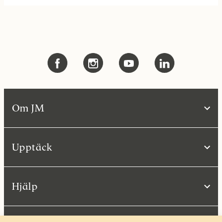
Om JM
Upptäck
Hjälp