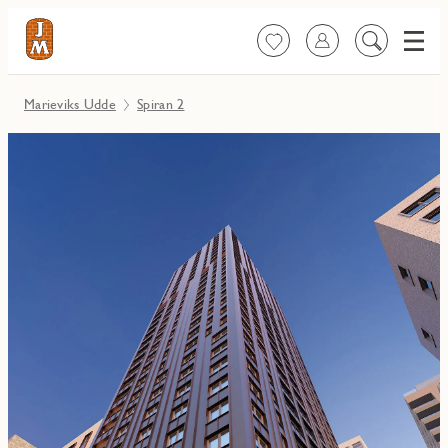
Meny
Favoriter
Logga in
Sök
på
innehåll
Marieviks Udde
Spiran 2