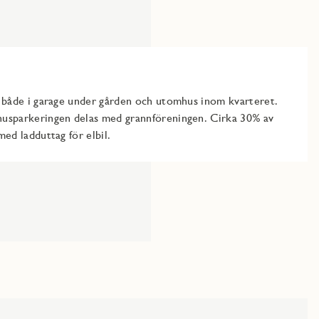
r både i garage under gården och utomhus inom kvarteret.
husparkeringen delas med grannföreningen. Cirka 30% av
med ladduttag för elbil.