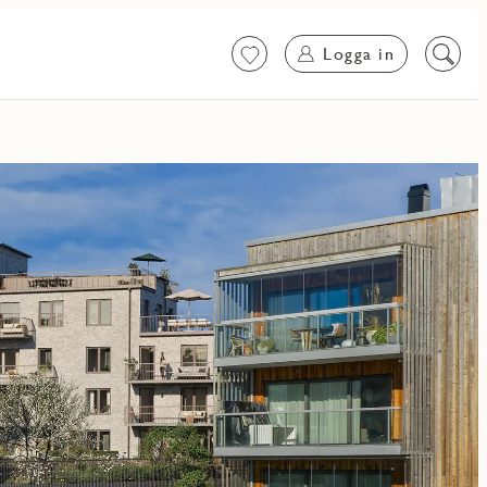
Logga in
Favoriter
Sök
på
innehål