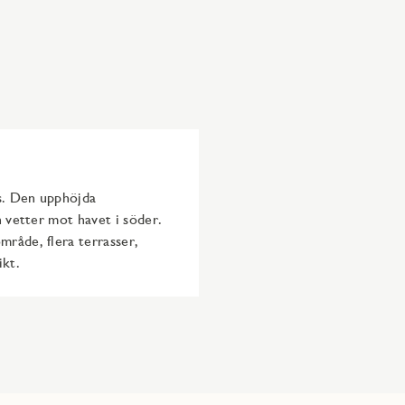
ts. Den upphöjda
h vetter mot havet i söder.
råde, flera terrasser,
sikt.