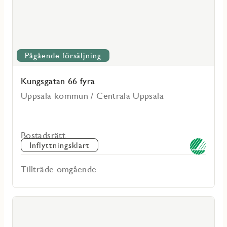
Pågående försäljning
Kungsgatan 66 fyra
Uppsala kommun / Centrala Uppsala
Bostadsrätt
Inflyttningsklart
Tillträde omgående
Läs
mer
voritmarkering
om