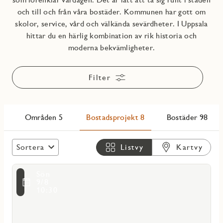
och till och från våra bostäder. Kommunen har gott om
skolor, service, vård och välkända sevärdheter. I Uppsala
hittar du en härlig kombination av rik historia och
moderna bekvämligheter.
Filter
Områden 5
Bostadsprojekt 8
Bostäder 98
Sortera
Listvy
Kartvy
Läs
Sön
mer
voritmarkering
9/8
om
10:30
Zenit