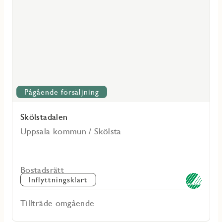
Skölstadalen
Pågående försäljning
Skölstadalen
Uppsala kommun / Skölsta
Bostadsrätt
Inflyttningsklart
Tillträde omgående