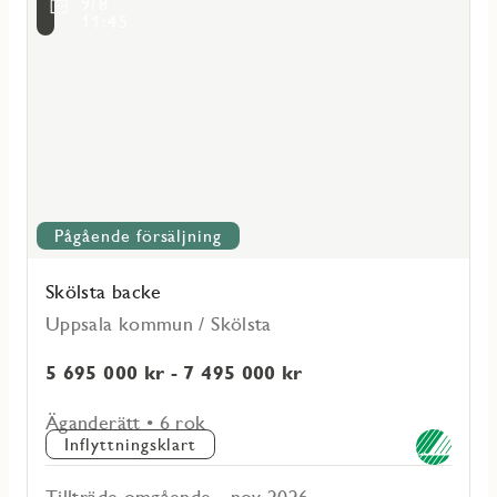
9/8
om
11:45
Skölsta
backe
Pågående försäljning
Skölsta backe
Uppsala kommun / Skölsta
5 695 000 kr - 7 495 000 kr
Äganderätt • 6 rok
Inflyttningsklart
Tillträde omgående - nov 2026