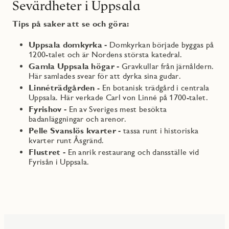
Sevärdheter i Uppsala
Tips på saker att se och göra:
Uppsala domkyrka -
Domkyrkan började byggas på
1200-talet och är Nordens största katedral.
Gamla Uppsala högar -
Gravkullar från järnåldern.
Här samlades svear för att dyrka sina gudar.
Linnéträdgården
- En botanisk trädgård i centrala
Uppsala. Här verkade Carl von Linné på 1700-talet.
Fyrishov -
En av Sveriges mest besökta
badanläggningar och arenor.
Pelle Svanslös kvarter -
tassa runt i historiska
kvarter runt Åsgränd.
Flustret -
En anrik restaurang och dansställe vid
Fyrisån i Uppsala.