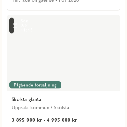
Läs
Sön
mer
voritmarkering
9/8
om
11:45
Skölsta
glänta
Pågående försäljning
Skölsta glänta
Uppsala kommun / Skölsta
3 895 000 kr - 4 995 000 kr