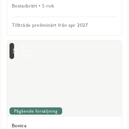
Bostadsrätt • 5 rok
Tillträde preliminärt från apr 2027
Läs
Sön
mer
voritmarkering
9/8
om
10:30
Bonica
Pågående försäljning
Bonica