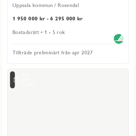
Uppsala kommun / Rosendal
1 950 000 kr - 6 295 000 kr
Bostadsrätt • 1 - 5 rok
Tillträde preliminärt från apr 2027
Läs
Sön
mer
voritmarkering
9/8
om
11:45
Skölsta
äng