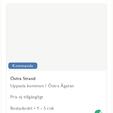
Läs
mer
voritmarkering
om
Östra
Strand
Kommande
Östra Strand
Uppsala kommun / Östra Ågatan
Pris ej tillgängligt
Bostadsrätt • 1 - 5 rok