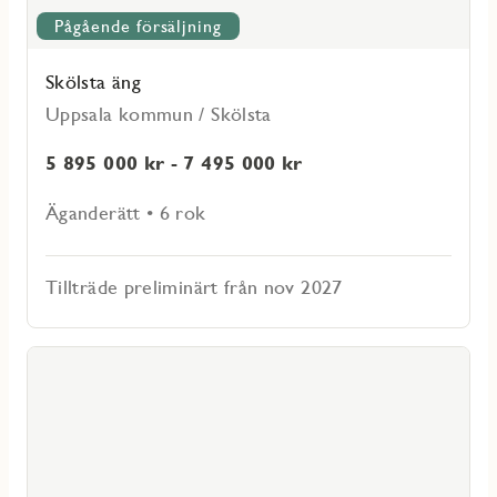
Pågående försäljning
Skölsta äng
Uppsala kommun / Skölsta
5 895 000 kr - 7 495 000 kr
Äganderätt • 6 rok
Tillträde preliminärt från nov 2027
Läs
mer
voritmarkering
om
Kungsgatan
66
fyra