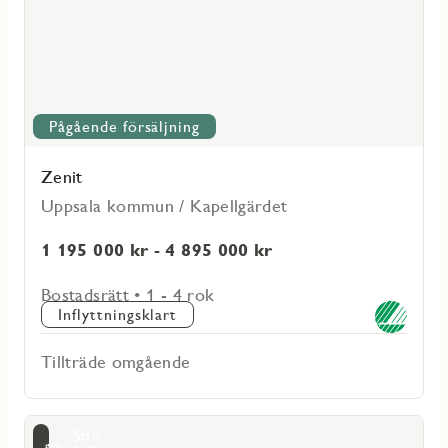
Pågående försäljning
Zenit
Uppsala kommun / Kapellgärdet
1 195 000 kr - 4 895 000 kr
Bostadsrätt • 1 - 4 rok
Inflyttningsklart
Tillträde omgående
Läs
Sön
mer
voritmarkering