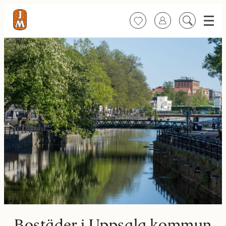
Meny
Favoriter
Logga in
Sök
på
innehåll
Bostäder i Uppsala kommun