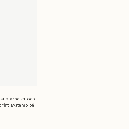
atta arbetet och
t fint avstamp på