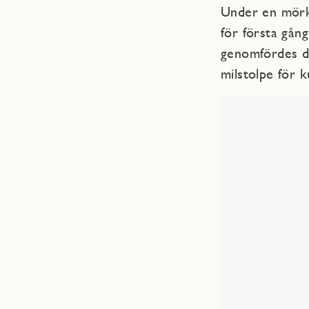
Under en mörk 
för första gån
genomfördes de
milstolpe för 