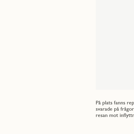
På plats fanns r
svarade på frågor
resan mot inflyttn