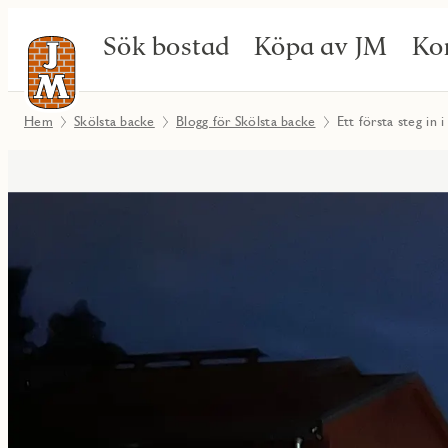
Sök bostad
Köpa av JM
Ko
Hem
Skölsta backe
Blogg för Skölsta backe
Ett första steg in