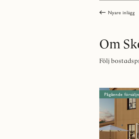
Nyare inlägg
Om Skö
Följ bostadsp
Pågående försäljn