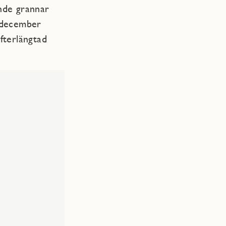
nde grannar
8 december
fterlängtad