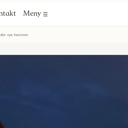
ntakt
Meny
 i det nya hemmet