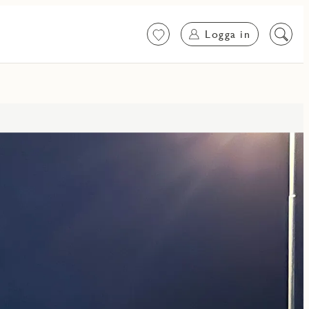
Logga in
Favoriter
Sök
på
innehål