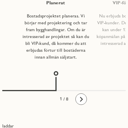
Planerat
VIP-för
Bostadsprojektet planeras. Vi
Nu erbjuds bost
börjar med projektering och tar
VIP-kunder. Du
fram bygghandlingar. Om du är
kan under 15
intresserad av projektet så kan du
köpanmälan på d
bli VIP-kund, då kommer du att
intresserad av
erbjudas förtur till bostäderna
innan allmän säljstart.
1
2
3
4
5
6
7
8
/ 8
Framåt
laddar