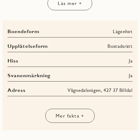
Läs mer +
snöra på dig träningsskorna för en löptur i
motionsspåren.
Boendeform
Lägenhet
Upplåtelseform
Bostadsrätt
Hiss
Ja
Svanenmärkning
Ja
Adress
Vågnedalsvägen, 427 37 Billdal
Mer fakta +