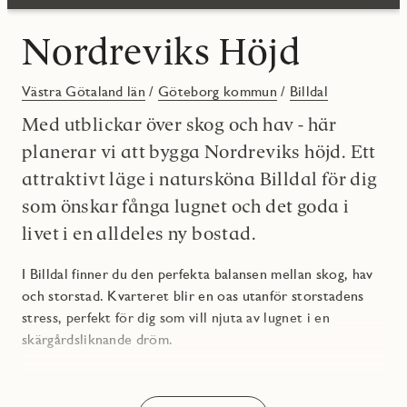
Nordreviks Höjd
Västra Götaland län
/
Göteborg kommun
/
Billdal
Med utblickar över skog och hav - här
planerar vi att bygga Nordreviks höjd. Ett
attraktivt läge i natursköna Billdal för dig
som önskar fånga lugnet och det goda i
livet i en alldeles ny bostad.
I Billdal finner du den perfekta balansen mellan skog, hav
och storstad. Kvarteret blir en oas utanför storstadens
stress, perfekt för dig som vill njuta av lugnet i en
skärgårdsliknande dröm.
Motionsmöjligheterna i Billdal är många och du kan ta
med barnvagnen och gå en promenad ner till havet eller