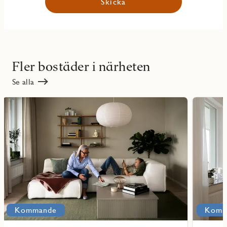
Skicka
Fler bostäder i närheten
Se alla
Läs
Läs
mer
mer
ritmarkering
Favoritmarker
om
om
Stadstorget
Stadslund
Kommande
Komm