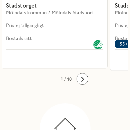
Stadstorget
Stads
Mölndals kommun / Mölndals Stadsport
Mölnda
Pris ej tillgängligt
Pris ej
Bostadsrätt
Bostad
55+
10
1
2
3
4
5
6
7
8
9
/ 10
Framåt