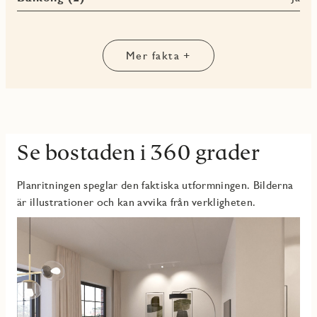
Brf Spinnerifabriken erbjuder gemensam innergård med
sittplatser och grill, gästrum, cykelhus och grovsoprum.
Läget i Gamlestadens Fabriker kombinerar kreativ puls med
goda kommunikationer – bara en hållplats från Göteborgs
Mer fakta +
centralstation.
Se bostaden i 360 grader
Planritningen speglar den faktiska utformningen. Bilderna
är illustrationer och kan avvika från verkligheten.