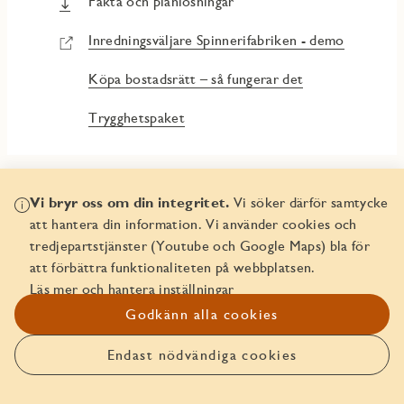
Fakta och planlösningar
Inredningsväljare Spinnerifabriken - demo
Köpa bostadsrätt – så fungerar det
Trygghetspaket
Vi bryr oss om din integritet.
Vi söker därför samtycke
att hantera din information. Vi använder cookies och
tredjepartstjänster (Youtube och Google Maps) bla för
att förbättra funktionaliteten på webbplatsen.
Boka bostaden före någon
Läs mer och hantera inställningar
annan!
Godkänn alla cookies
Den här bostaden går att boka. Läs mer om hur det funkar
Endast nödvändiga cookies
Anmäl intresse
att boka bostad hos JM.