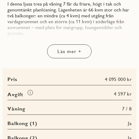
I denna ljusa trea på våning 7 får du friare, högt i tak och
genomtänkt planlösning. Lägenheten är 66 kvm stor och har
två balkonger: en mindre (ca 4 kvm) med utgång från
vardagsrummet och en större (ca 11 kvm) i söderläge från
sovrummet – med plats för matgrupp, loungemöbler och
grönska.
Kök och vardagsrum är placerade i en öppen och luftig
planlösning med köket i vinkel. Den extra takhöjden om
Läs mer +
2,85 meter förstärker ljuset och känslan av rymd.
Sovrummen ligger i en avskild del av bostaden, med ett
större master bedroom och ett mindre rum som passar
perfekt som arbetsrum, barnrum eller gästrum.
Pris
4 095 000 kr
Badrummet är helkaklat i vitt och grått, och har dusch med
vikbara glasväggar, tvättmaskin, torktumlare och god
Läs
4 597 kr
Avgift
förvaring i kommod och väggskåp. Skjutdörrsgarderob finns i
mer
hallen.
om
Våning
7 / 8
Avgift
Inredningen är genomgående ljus med trestavig ekparkett på
golvet, vita väggar och släta vita köksluckor som kombineras
Balkong (1)
Ja
med grå laminatbänkskiva. Köket är utrustat med dubbla
kyl/frysar, diskmaskin, inbyggd mikro och ugn i högskåp.
Balkong (2)
Ja