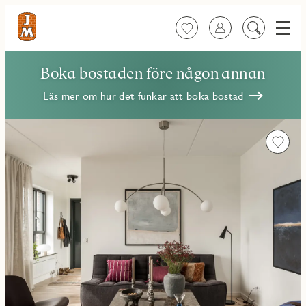
Meny
Favoriter
Logga in
Sök
på
innehåll
Boka bostaden före någon annan
Läs mer om hur det funkar att boka bostad
Favorit