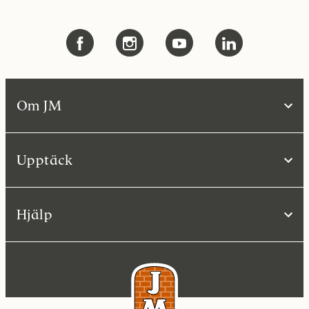
Om JM
Upptäck
Hjälp