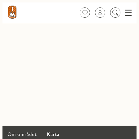
Meny
Favoriter
Logga in
Sök
på
innehåll
Om området
Karta