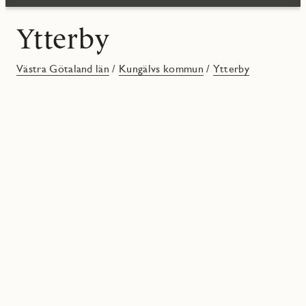
Ytterby
Västra Götaland län
/
Kungälvs kommun
/
Ytterby