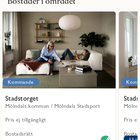
Bostäder i området
Läs
Läs
mer
mer
itmarkering
Favoritmarker
om
om
Stadstorget
Stadslund
Kommande
Komm
Stadstorget
Stads
Mölndals kommun / Mölndals Stadsport
Mölnda
Pris ej tillgängligt
Pris ej
Bostadsrätt
Bostad
55+