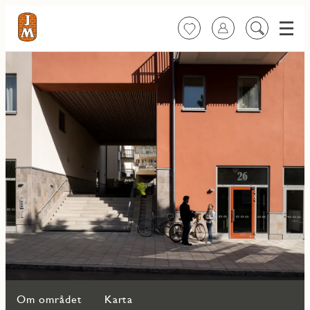
Meny
Favoriter
Logga in
Sök
på
innehåll
Om området
Karta