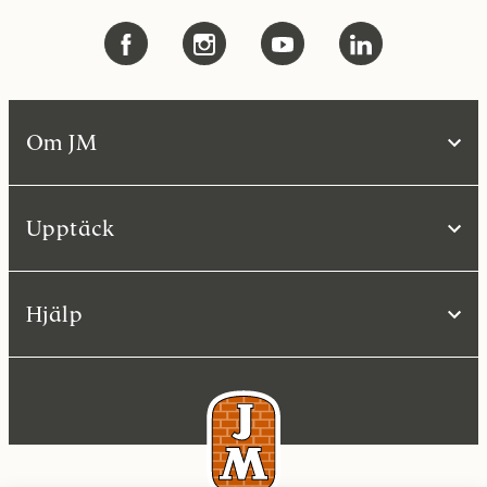
Om JM
Upptäck
Hjälp