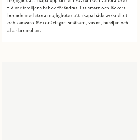
möjlighet att skapa upp till fem sovrum och variera över
tid när familjens behov förändras. Ett smart och läckert
boende med stora möjligheter att skapa både avskildhet
och samvaro för tonåringar, småbarn, vuxna, husdjur och
alla däremellan.