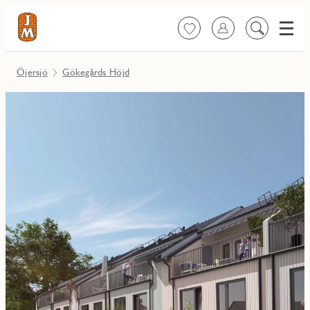
Meny
Favoriter
Logga in
Sök
på
innehåll
Öjersjö
Gökegårds Höjd