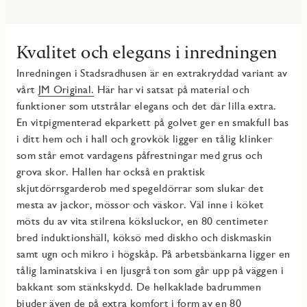
Kvalitet och elegans i inredningen
Inredningen i Stadsradhusen är en extrakryddad variant av
vårt
JM Original.
Här har vi satsat på material och
funktioner som utstrålar elegans och det där lilla extra.
En vitpigmenterad ekparkett på golvet ger en smakfull bas
i ditt hem och i hall och grovkök ligger en tålig klinker
som står emot vardagens påfrestningar med grus och
grova skor. Hallen har också en praktisk
skjutdörrsgarderob med spegeldörrar som slukar det
mesta av jackor, mössor och väskor. Väl inne i köket
möts du av vita stilrena köksluckor, en 80 centimeter
bred induktionshäll, köksö med diskho och diskmaskin
samt ugn och mikro i högskåp. På arbetsbänkarna ligger en
tålig laminatskiva i en ljusgrå ton som går upp på väggen i
bakkant som stänkskydd. De helkaklade badrummen
bjuder även de på extra komfort i form av en 80