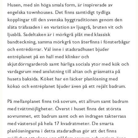
Husen, med sin höga smala form, är inspirerade av
engelska townhouses. Det finns samtidigt tydliga
kopplingar till den svenska byggtraditionen genom den
släta träfasaden i en variation av ljusgrå, bruten vit och
ljusblå. Sadeltaken är i mörkgrå plåt med klassisk
bandteckning, samma mörkgrå ton återfinns i fönsterbågar
och entrédörrar. Väl inne i stadsradhuset bjuder
entréplanet på en hall med klinker och
skjutdörrsgarderob samt härliga sociala ytor med kök och
vardagsrum med anslutning till altan och gräsmatta på
husets baksida. Köket har en läcker planlösning med
köksö och entréplanet bjuder även på ett rejält badrum.
På mellanplanet finns två sovrum, ett allrum samt badrum
med tvättmöjligheter. Överst i huset finns det största
sovrummet, ett badrum samt och en indragen takterrass
med västersol på hela 17 kvadratmeter. De smarta
planlösningarna i detta stadsradhus gör att det finns